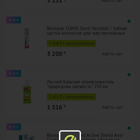
3 251
Add to cart
0-0-4
Biorepair CURVE Denti Sensibili / Зубная
щетка изогнутая для чувствительных
зубов
3 104 ₸ с учётом кешбэка
3 200
₸
Add to cart
0-0-4
Лесной бальзам ополаскиватель
"природная свежесть" 250 мл
1 471 ₸ с учётом кешбэка
1 516
₸
Add to cart
0-0-4
Biorepair Advanced Active Shield Anti-
Cavities with Lactoferrin / Активная