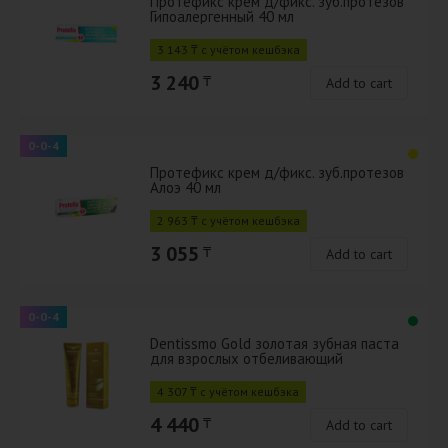
Протефикс крем д/фикс. зуб.протезов
Гипоалергенный 40 мл
3 143 ₸ с учётом кешбэка
3 240
₸
Add to cart
0-0-4
Протефикс крем д/фикс. зуб.протезов
Алоэ 40 мл
2 963 ₸ с учётом кешбэка
3 055
₸
Add to cart
0-0-4
Dentissmo Gold золотая зубная паста
для взрослых отбеливающий
4 307 ₸ с учётом кешбэка
4 440
₸
Add to cart