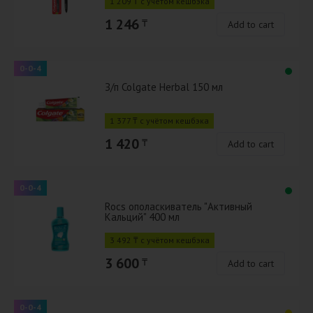
1 209 ₸ с учётом кешбэка
1 246
₸
Add to cart
0-0-4
З/п Colgate Herbal 150 мл
1 377 ₸ с учётом кешбэка
1 420
₸
Add to cart
0-0-4
Rocs ополаскиватель "Активный
Кальций" 400 мл
3 492 ₸ с учётом кешбэка
3 600
₸
Add to cart
0-0-4