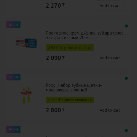
2 270
₸
Add to cart
0-0-4
Протефикс крем д/фикс. зуб.протезов
Экстра Сильный 20 мл
2 027 ₸ с учётом кешбэка
2 090
₸
Add to cart
0-0-4
Roxy: Набор зубные щетки-
массажеры, зелёный
2 716 ₸ с учётом кешбэка
2 800
₸
Add to cart
0-0-4