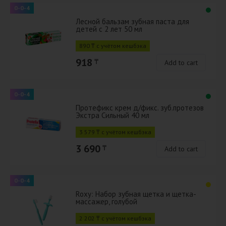
0-0-4
Лесной бальзам зубная паста для
детей с 2 лет 50 мл
890 ₸ с учётом кешбэка
918
₸
Add to cart
0-0-4
Протефикс крем д/фикс. зуб.протезов
Экстра Сильный 40 мл
3 579 ₸ с учётом кешбэка
3 690
₸
Add to cart
0-0-4
Roxy: Набор зубная щетка и щетка-
массажер, голубой
2 202 ₸ с учётом кешбэка