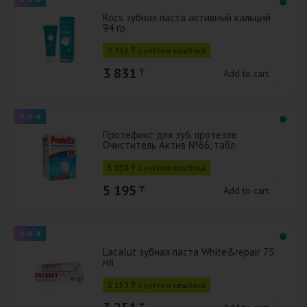
Rocs зубная паста активный кальций
94 гр
3 716 ₸ с учётом кешбэка
3 831
₸
Add to cart
0-0-4
Протефикс для зуб. протезов
Очиститель Актив №66, табл.
5 039 ₸ с учётом кешбэка
5 195
₸
Add to cart
0-0-4
Lacalut зубная паста White&repair 75
мл
3 153 ₸ с учётом кешбэка
₸