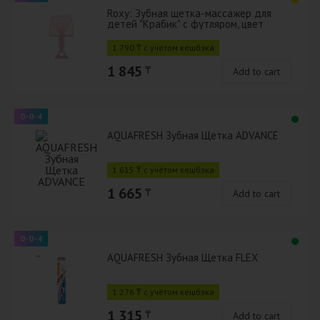
Roxy: Зубная щетка-массажер для
детей "Крабик" с футляром, цвет
розовый
1 790 ₸ с учётом кешбэка
1 845
₸
Add to cart
0-0-4
AQUAFRESH Зубная Щетка ADVANCE
1 615 ₸ с учётом кешбэка
1 665
₸
Add to cart
0-0-4
AQUAFRESH Зубная Щетка FLEX
1 276 ₸ с учётом кешбэка
1 315
₸
Add to cart