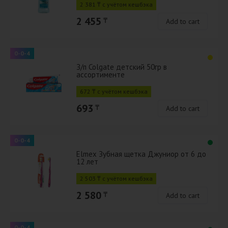
2 381 ₸ с учётом кешбэка
2 455
₸
Add to cart
0-0-4
З/п Colgate детский 50гр в
ассортименте
672 ₸ с учётом кешбэка
693
₸
Add to cart
0-0-4
Elmex Зубная щетка Джуниор от 6 до
12 лет
2 503 ₸ с учётом кешбэка
2 580
₸
Add to cart
0-0-4