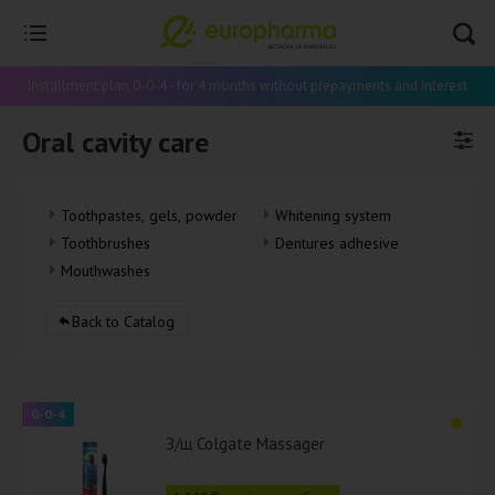
Installment plan 0-0-4 - for 4 months without prepayments and interest
Oral cavity care
Toothpastes, gels, powders
Whitening system
Toothbrushes
Dentures adhesive
Mouthwashes
Back to Catalog
0-0-4
З/щ Colgate Massager