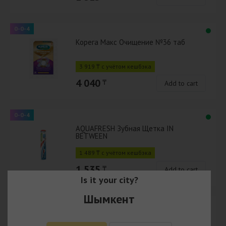
0-0-4
Корега Макс Очищение №36 таб
3 919 ₸ с учётом кешбэка
4 040
₸
Add to cart
0-0-4
AQUAFRESH Зубная Щетка IN
BETWEEN
1 489 ₸ с учётом кешбэка
1 535
₸
Add to cart
Is it your city?
Шымкент
0-0-4
AQUAFRESH Зубная Щетка ОЛЛ ИН
УАН Защита