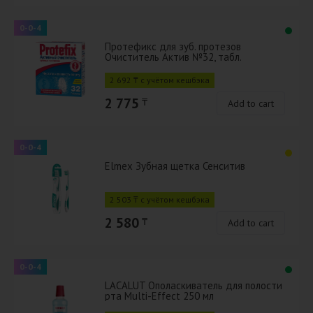
0-0-4
Протефикс для зуб. протезов
Очиститель Актив №32, табл.
2 692 ₸ с учётом кешбэка
2 775
₸
Add to cart
0-0-4
Elmex Зубная щетка Сенситив
2 503 ₸ с учётом кешбэка
2 580
₸
Add to cart
0-0-4
LACALUT Ополаскиватель для полости
рта Multi-Effect 250 мл