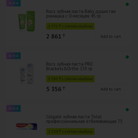
0-0-4
Rocs зубная паста Baby душистая
ромашка с 0 месяцев 45 гр
2 775 ₸ с учётом кешбэка
2 861
₸
Add to cart
0-0-4
Rocs зубная паста PRO
Brackets&Ortho 135 гр
5 195 ₸ с учётом кешбэка
5 356
₸
Add to cart
0-0-4
Colgate зубная паста Total
профессиональная отбеливающая 75
мл
2 139 ₸ с учётом кешбэка