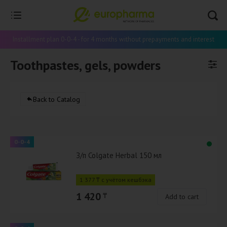
Installment plan 0-0-4 - for 4 months without prepayments and interest
Toothpastes, gels, powders
Back to Catalog
0-0-4
З/п Colgate Herbal 150 мл
1 377 ₸ с учётом кешбэка
1 420
₸
Add to cart