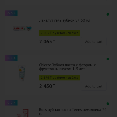
0-0-4
Лакалут гель зубной 8+ 50 мл
2 003 ₸ с учётом кешбэка
2 065
₸
Add to cart
0-0-4
Chicco: Зубная паста c фтором, с
фруктовым вкусом 1-5 лет
2 376 ₸ с учётом кешбэка
2 450
₸
Add to cart
0-0-4
Rocs зубная паста Teens земляника 74
гр