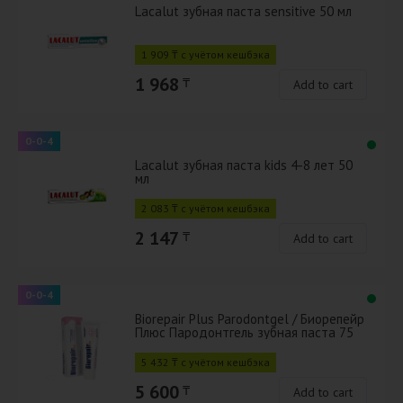
Lacalut зубная паста sensitive 50 мл
1 909 ₸ с учётом кешбэка
1 968
₸
Add to cart
0-0-4
Lacalut зубная паста kids 4-8 лет 50
мл
2 083 ₸ с учётом кешбэка
2 147
₸
Add to cart
0-0-4
Biorepair Plus Parodontgel / Биорепейр
Плюс Пародонтгель зубная паста 75
мл
5 432 ₸ с учётом кешбэка
5 600
₸
Add to cart