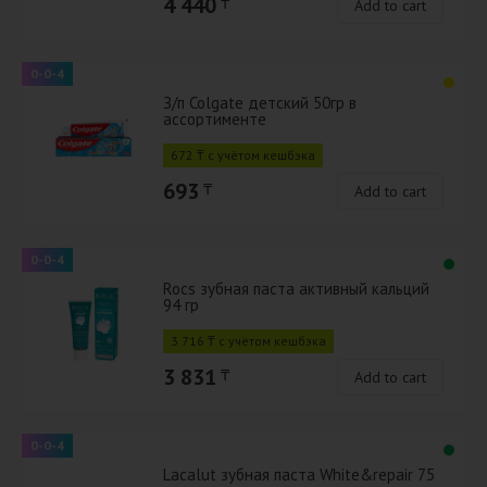
4 440
₸
Add to cart
0-0-4
З/п Colgate детский 50гр в
ассортименте
672 ₸ с учётом кешбэка
693
₸
Add to cart
0-0-4
Rocs зубная паста активный кальций
94 гр
3 716 ₸ с учётом кешбэка
3 831
₸
Add to cart
0-0-4
Lacalut зубная паста White&repair 75