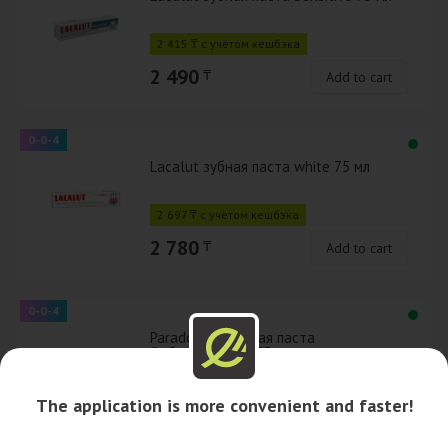
2 415 ₸ с учётом кешбэка
2 490
₸
Add to cart
0-0-4
Lacalut зубная паста white 75 мл
2 697 ₸ с учётом кешбэка
2 780
₸
Add to cart
0-0-4
Paradontax зубная паста
Отбеливающая 75 мл
The application is more convenient and faster!
2 529
₸
Add to cart