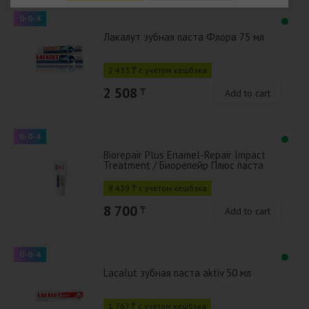
0-0-4
Лакалут зубная паста Флора 75 мл
2 433 ₸ с учётом кешбэка
2 508
₸
Add to cart
0-0-4
Biorepair Plus Enamel-Repair Impact
Treatment / Биорепейр Плюс паста
для снижения чувствит. 50 мл
8 439 ₸ с учётом кешбэка
8 700
₸
Add to cart
0-0-4
Lacalut зубная паста aktiv 50 мл
1 767 ₸ с учётом кешбэка