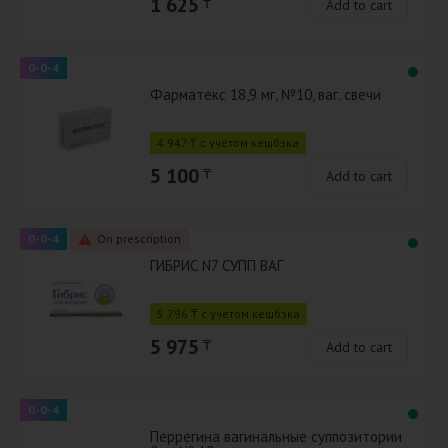
1 625
₸
Add to cart
0-0-4
Фарматекс 18,9 мг, №10, ваг. свечи
4 947 ₸ с учётом кешбэка
5 100
₸
Add to cart
0-0-4
On prescription
ГИБРИС N7 СУПП ВАГ
5 796 ₸ с учётом кешбэка
5 975
₸
Add to cart
0-0-4
Перрегина вагинальные суппозитории