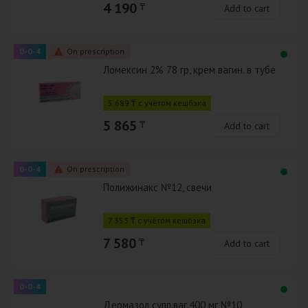
4 190
₸
Add to cart
0-0-4
On prescription
Ломексин 2% 78 гр, крем вагин. в тубе
5 689 ₸ с учётом кешбэка
5 865
₸
Add to cart
0-0-4
On prescription
Полижинакс №12, свечи
7 353 ₸ с учётом кешбэка
7 580
₸
Add to cart
0-0-4
Дермазол супп.ваг.400 мг №10