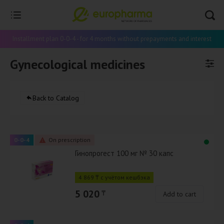
Installment plan 0-0-4 - for 4 months without prepayments and interest
Gynecological medicines
Back to Catalog
0-0-4
On prescription
Гинопрогест 100 мг № 30 капс
4 869 ₸ с учётом кешбэка
5 020
₸
Add to cart