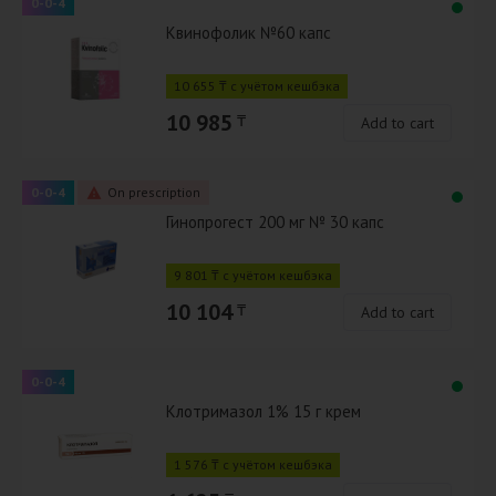
0-0-4
Квинофолик №60 капс
10 655 ₸ с учётом кешбэка
10 985
₸
Add to cart
0-0-4
On prescription
Гинопрогест 200 мг № 30 капс
9 801 ₸ с учётом кешбэка
10 104
₸
Add to cart
0-0-4
Клотримазол 1% 15 г крем
1 576 ₸ с учётом кешбэка