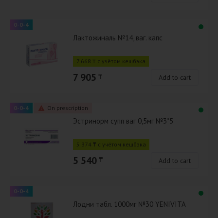
0-0-4
Лактожиналь №14, ваг. капс
7 668 ₸ с учётом кешбэка
7 905
₸
Add to cart
0-0-4
On prescription
Эстринорм супп ваг 0,5мг №3*5
5 374 ₸ с учётом кешбэка
5 540
₸
Add to cart
0-0-4
Лодни табл. 1000мг №30 YENIVITA