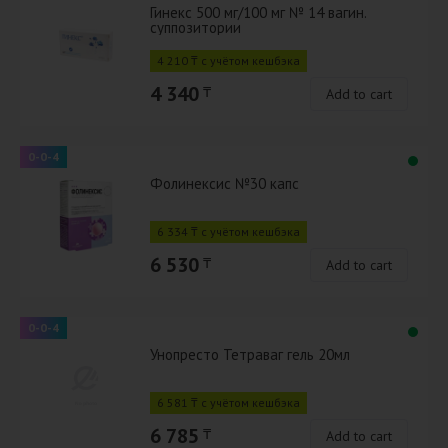
Гинекс 500 мг/100 мг № 14 вагин.
суппозитории
4 210 ₸ с учётом кешбэка
4 340
₸
Add to cart
0-0-4
Фолинексис №30 капс
6 334 ₸ с учётом кешбэка
6 530
₸
Add to cart
0-0-4
Унопресто Тетраваг гель 20мл
6 581 ₸ с учётом кешбэка
6 785
₸
Add to cart