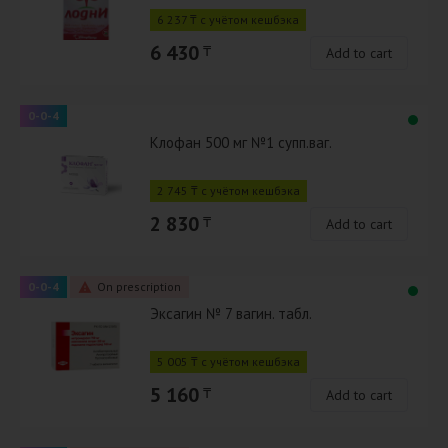
6 237 ₸ с учётом кешбэка
6 430
₸
Add to cart
0-0-4
Клофан 500 мг №1 супп.ваг.
2 745 ₸ с учётом кешбэка
2 830
₸
Add to cart
0-0-4
On prescription
Эксагин № 7 вагин. табл.
5 005 ₸ с учётом кешбэка
5 160
₸
Add to cart