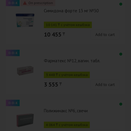
0-0-4
On prescription
Симидона форте 13 мг №30
10 141 ₸ с учётом кешбэка
10 455
₸
Add to cart
0-0-4
Фарматекс №12, вагин. табл.
3 448 ₸ с учётом кешбэка
3 555
₸
Add to cart
0-0-4
Полижинакс №6, свечи
4 064 ₸ с учётом кешбэка