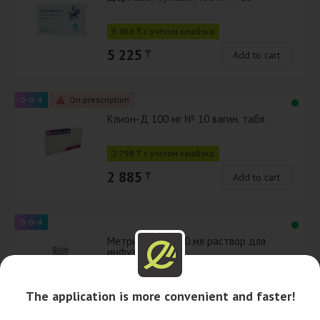
5 068 ₸ с учётом кешбэка
5 225
₸
Add to cart
0-0-4
On prescription
Клион-Д 100 мг № 10 вагин. табл.
2 798 ₸ с учётом кешбэка
2 885
₸
Add to cart
0-0-4
Метрид 0,5% 100 мл раствор для
инфузий
388 ₸ с учётом кешбэка
The application is more convenient and faster!
400
₸
Add to cart