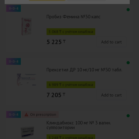
0-0-4
Пробиз Фемина №30 капс
5 068 ₸ с учётом кешбэка
5 225
₸
Add to cart
0-0-4
Прексетил ДР 10 мг/10 мг №30 табл.
6 989 ₸ с учётом кешбэка
7 205
₸
Add to cart
0-0-4
On prescription
Клиндабиокс 100 мг № 3 вагин.
суппозитории
5 248 ₸ с учётом кешбэка