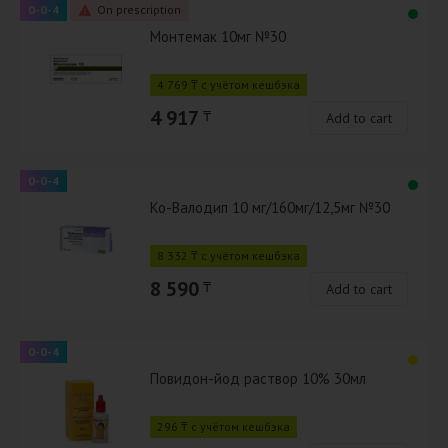
0-0-4
On prescription
Монтемак 10мг №30
4 769 ₸ с учётом кешбэка
4 917
₸
Add to cart
0-0-4
Ко-Валодип 10 мг/160мг/12,5мг №30
8 332 ₸ с учётом кешбэка
8 590
₸
Add to cart
0-0-4
Повидон-йод раствор 10% 30мл
296 ₸ с учётом кешбэка