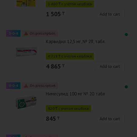
1 460 ₸ с учётом кешбэка
1 505
₸
Add to cart
0-0-4
On prescription
Карвидил 12,5 мг, № 28, табл.
4 719 ₸ с учётом кешбэка
4 865
₸
Add to cart
0-0-4
On prescription
Нимесулид 100 мг № 20 табл
820 ₸ с учётом кешбэка
845
₸
Add to cart