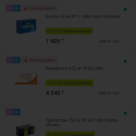
0-0-4
On prescription
Виагра 50 мг № 1 табл плён оболочке
7 183 ₸ с учётом кешбэка
7 405
₸
Add to cart
0-0-4
On prescription
Авиментин 625 мг №20,табл
4 215 ₸ с учётом кешбэка
4 345
₸
Add to cart
0-0-4
Трибестан 250 мг № 60 табл п/плён
оболоч
17 101 ₸ с учётом кешбэка