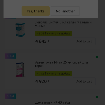
5 945
₸
Add to cart
Yes, thanks
No, another
0-0-4
On prescription
Левояпс 5мг/мл 5 мл капли глазные и
ушные
4 506 ₸ с учётом кешбэка
4 645
₸
Add to cart
0-0-4
Аргентокеа Мята 25 мл спрей для
горла
4 772 ₸ с учётом кешбэка
4 920
₸
Add to cart
0-0-4
Декатилен № 40 табл