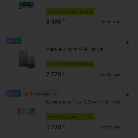
8 235 ₸ с учётом кешбэка
8 490
₸
Add to cart
0-0-4
Маммин Форте №90 капсул
7 537 ₸ с учётом кешбэка
7 770
₸
Add to cart
0-0-4
On prescription
Карведилол-Тева 6,25 мг № 30 табл
1 668 ₸ с учётом кешбэка
1 720
₸
Add to cart