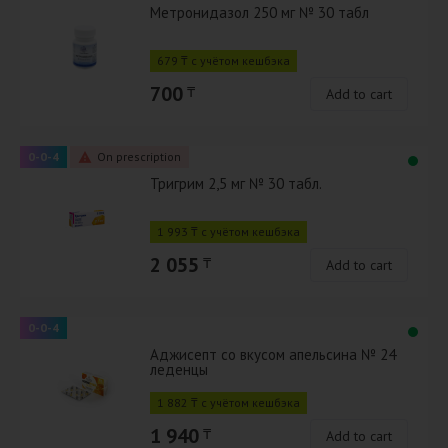
Метронидазол 250 мг № 30 табл
679 ₸ с учётом кешбэка
700
₸
Add to cart
0-0-4
On prescription
Тригрим 2,5 мг № 30 табл.
1 993 ₸ с учётом кешбэка
2 055
₸
Add to cart
0-0-4
Аджисепт со вкусом апельсина № 24
леденцы
1 882 ₸ с учётом кешбэка
1 940
₸
Add to cart