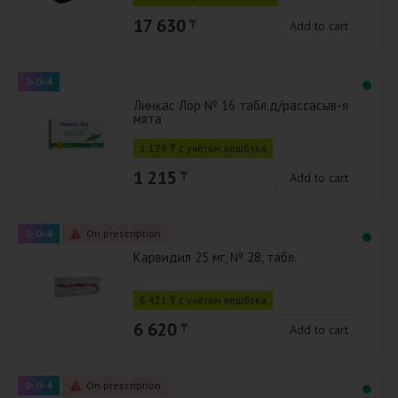
17 630
₸
Add to cart
0-0-4
Линкас Лор № 16 табл.д/рассасыв-я
мята
1 179 ₸ с учётом кешбэка
1 215
₸
Add to cart
0-0-4
On prescription
Карвидил 25 мг, № 28, табл.
6 421 ₸ с учётом кешбэка
6 620
₸
Add to cart
0-0-4
On prescription