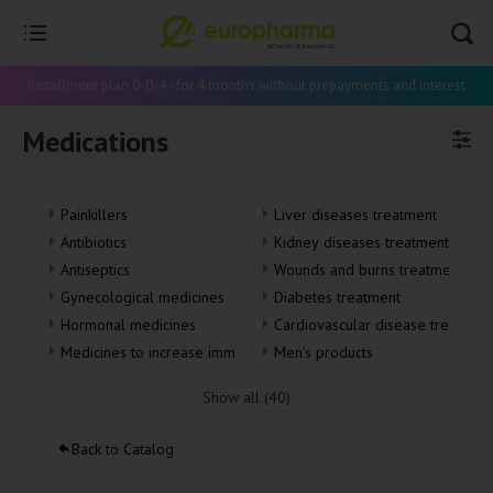
Installment plan 0-0-4 - for 4 months without prepayments and interest
Medications
Painkillers
Liver diseases treatment
Antibiotics
Kidney diseases treatment
Antiseptics
Wounds and burns treatment
Gynecological medicines
Diabetes treatment
Hormonal medicines
Cardiovascular disease treatmen
Medicines to increase immune system
Men's products
Antipyretic
Oncological drugs
Show all (40)
Medicines for women
Опорно-двигательная система
Injection solutions and ampoules
Intestinal Parasitic deseases tre
Back to Catalog
Dermal diseases treatment
Urologican and gynecological me
Alcoholism, smoking, drug addiction treatment
Probiotics and prebiotics