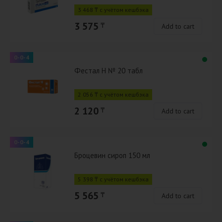
3 468 ₸ с учётом кешбэка
3 575
₸
Add to cart
0-0-4
Фестал Н № 20 табл
2 056 ₸ с учётом кешбэка
2 120
₸
Add to cart
0-0-4
Броцевин сироп 150 мл
5 398 ₸ с учётом кешбэка
5 565
₸
Add to cart