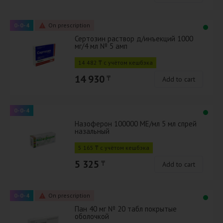
0-0-4
On prescription
Сертозин раствор д/инъекций 1000
мг/4 мл № 5 амп
14 482 ₸ с учётом кешбэка
14 930
₸
Add to cart
0-0-4
Назоферон 100000 МЕ/мл 5 мл спрей
назальный
5 165 ₸ с учётом кешбэка
5 325
₸
Add to cart
0-0-4
On prescription
Пан 40 мг № 20 табл покрытые
оболочкой