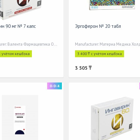
ин 90 мг № 7 капс
Эргоферон № 20 табл
Manufacturer: Валента Фармацевтика ОАО
с учётом кешбэка
3 400 ₸ с учётом кешбэка
3 505 ₸
0-0-4
cription