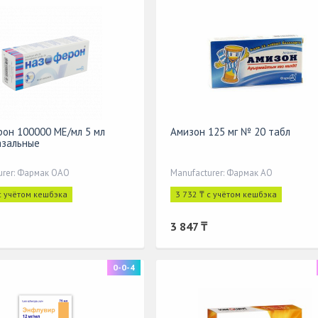
он 100000 МЕ/мл 5 мл
Амизон 125 мг № 20 табл
азальные
urer: Фармак ОАО
Manufacturer: Фармак АО
с учётом кешбэка
3 732 ₸ с учётом кешбэка
3 847 ₸
0-0-4
cription