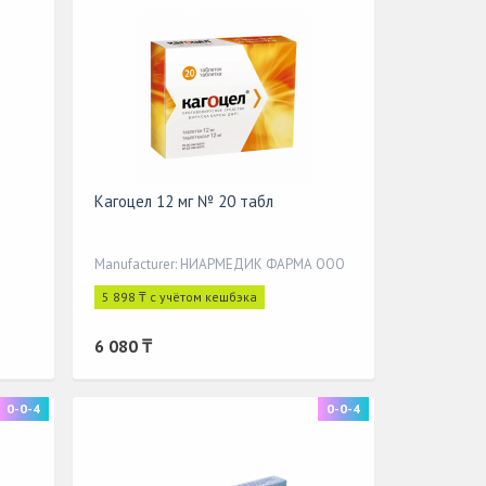
Кагоцел 12 мг № 20 табл
Manufacturer: НИАРМЕДИК ФАРМА ООО
5 898 ₸ с учётом кешбэка
6 080 ₸
0-0-4
0-0-4