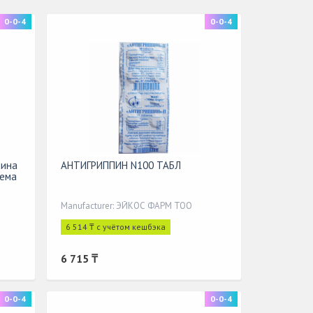
0-0-4
0-0-4
сина
АНТИГРИППИН N100 ТАБЛ
иема
Manufacturer: ЭЙКОС ФАРМ ТОО
6 514 ₸ с учётом кешбэка
6 715 ₸
0-0-4
0-0-4