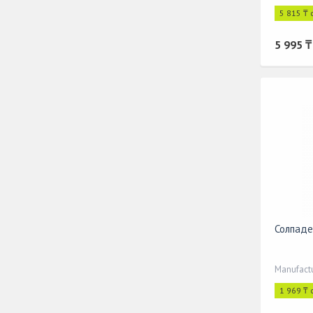
5 815 ₸ 
5 995 ₸
Солпаде
1 969 ₸ 