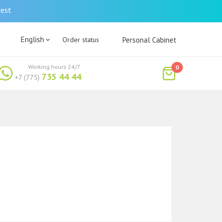
rest
English
Order status
Personal Cabinet
Working hours 24/7
0
735 44 44
+7 (775)