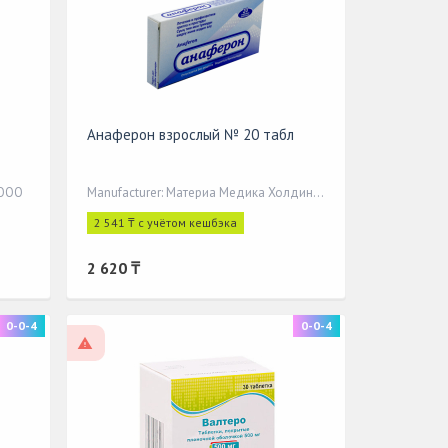
Анаферон взрослый № 20 табл
 ООО
Manufacturer: Материа Медика Холдинг НП
2 541 ₸ с учётом кешбэка
2 620 ₸
0-0-4
0-0-4
On prescription