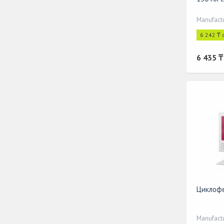
Manufact
6 242 ₸ 
6 435 ₸
Циклофе
Manufact