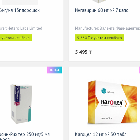
6мг/мл 13г порошок
Ингавирин 60 мг № 7 капс
rer: Hetero Labs Limited
с учётом кешбэка
5 330 ₸ с учётом кешбэка
5 495 ₸
0-0-4
cription
осин-Рихтер 250 мг/5 мл
Кагоцел 12 мг № 30 табл
сироп