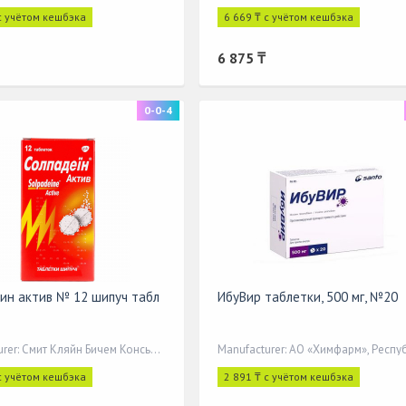
с учётом кешбэка
6 669 ₸ с учётом кешбэка
6 875 ₸
0-0-4
ин актив № 12 шипуч табл
ИбуВир таблетки, 500 мг, №20
Manufacturer: Смит Кляйн Бичем Консьюме
с учётом кешбэка
2 891 ₸ с учётом кешбэка