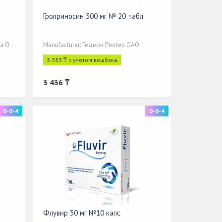
Гроприносин 500 мг № 20 табл
Manufacturer: Валента Фармацевтика ОАО
Manufacturer: Гедеон Рихтер ОАО
3 333 ₸ с учётом кешбэка
3 436 ₸
0-0-4
0-0-4
Флувир 30 мг №10 капс