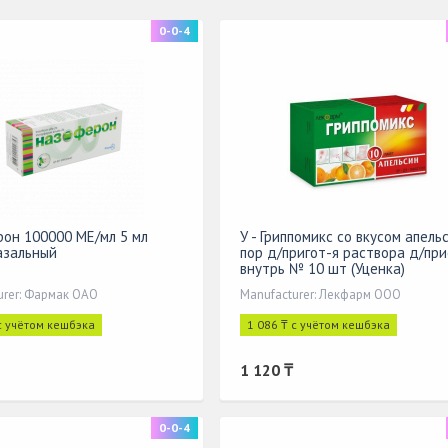
0-0-4
он 100000 МЕ/мл 5 мл
У - Гриппомикс со вкусом апель
азальный
пор д/пригот-я раствора д/пр
внутрь № 10 шт (Уценка)
urer: Фармак ОАО
Manufacturer: Лекфарм ООО
с учётом кешбэка
1 086 ₸ с учётом кешбэка
1 120 ₸
0-0-4