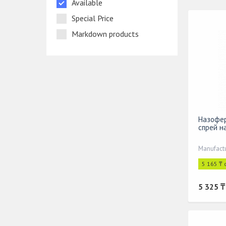
Available
Special Price
Markdown products
Назофер
спрей н
Manufact
5 165 ₸ 
5 325 ₸