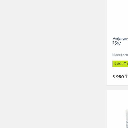
Энфлувир
75мл
Manufact
5 801 ₸ 
5 980 ₸