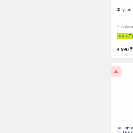
Флукап 
Manufactu
4 452 ₸ 
4 590 ₸
On pres
Гроприн
150 мл 