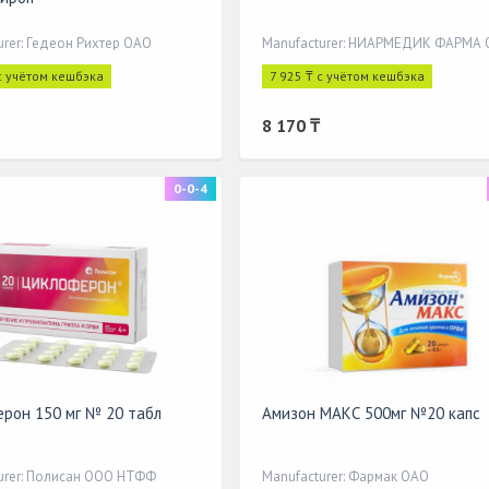
urer: Гедеон Рихтер ОАО
Manufacturer: НИАРМЕДИК ФАРМА
с учётом кешбэка
7 925 ₸ с учётом кешбэка
8 170 ₸
0-0-4
рон 150 мг № 20 табл
Амизон МАКС 500мг №20 капс
urer: Полисан ООО НТФФ
Manufacturer: Фармак ОАО