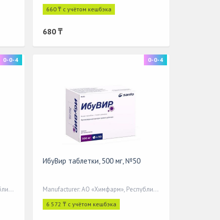
660 ₸ с учётом кешбэка
680 ₸
0-0-4
0-0-4
ИбуВир таблетки, 500 мг, №50
Manufacturer: АО «Химфарм», Республика Казахстан, г. Шымкент, у
Manufacturer: АО «Химфарм», Республика Казахстан, г. Шымкент, у
6 572 ₸ с учётом кешбэка