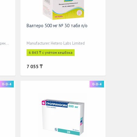
Валтеро 500 мг № 30 табл п/о
Manufacturer: Материа Медика Холдинг НП
Manufacturer: Hetero Labs Limited
6 843 ₸ с учётом кешбэка
7 055 ₸
0-0-4
0-0-4