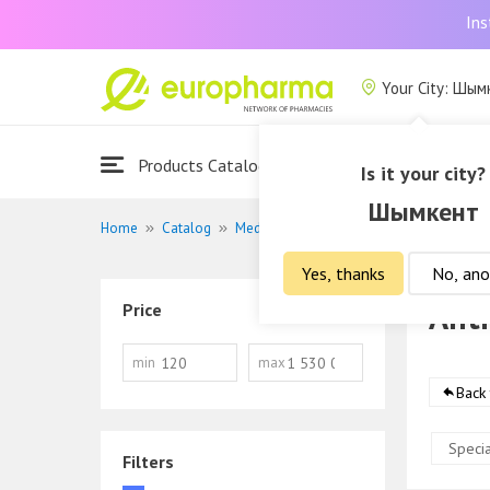
Ins
Your City: Шым
Products Catalogue
About Us
Is it your city?
Шымкент
Home
Catalog
Medications
Antiviral drugs
Yes, thanks
No, ano
Anti
Price
min
max
Back
Specia
Filters