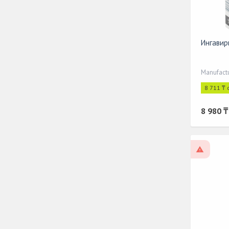
Ингавир
8 711 ₸ 
8 980 ₸
On pres