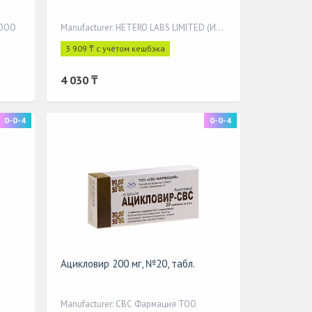
 ООО
Manufacturer: HETERO LABS LIMITED (Индия)
3 909 ₸ с учётом кешбэка
4 030 ₸
0-0-4
0-0-4
Ацикловир 200 мг, №20, табл.
Manufacturer: СВС Фармация ТОО