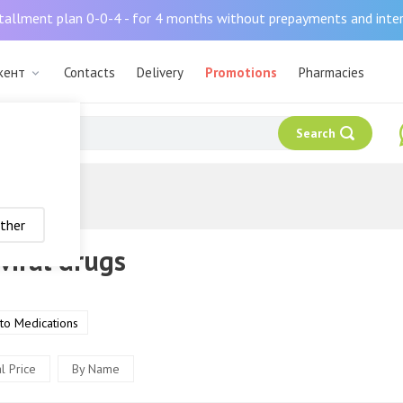
tallment plan 0-0-4 - for 4 months without prepayments and inte
кент
Contacts
Delivery
Promotions
Pharmacies
Search
ther
viral drugs
 to Medications
l Price
By Name