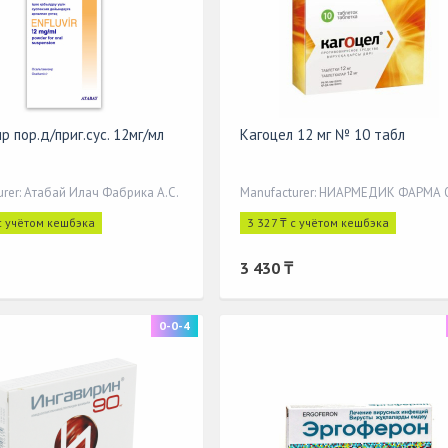
 пор.д/приг.сус. 12мг/мл
Кагоцел 12 мг № 10 табл
urer: Атабай Илач Фабрика А.С.
Manufacturer: НИАРМЕДИК ФАРМА
с учётом кешбэка
3 327 ₸ с учётом кешбэка
3 430 ₸
0-0-4