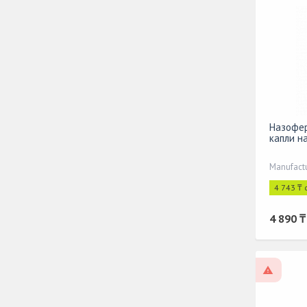
Назофер
капли н
Manufact
4 743 ₸ 
4 890 ₸
On pres