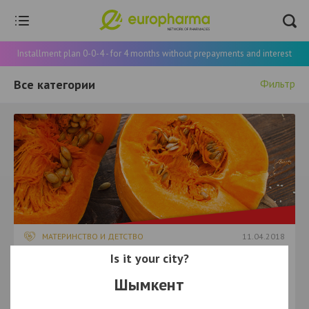
Installment plan 0-0-4 - for 4 months without prepayments and interest
Все категории
Фильтр
МАТЕРИНСТВО И ДЕТСТВО
11.04.2018
Is it your city?
Полезные свойства тыквы
Потребление одной чашки тыквы обеспечит вас свыше
Шымкент
100% дневной потребности в витамине А, 20% дневной
нормы витамина С, 10%...