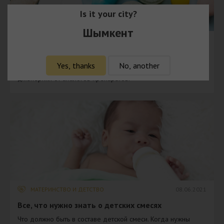
Is it your city?
Шымкент
КРАСОТА И ЗДОРОВЬЕ
09.06.2021
​Дженерик, аналог или оригинал. Есть ли разница?
Yes, thanks
No, another
Почему дженерики дешевле оригинала? Чем отличается
дженерики от аналогов препаратов.
МАТЕРИНСТВО И ДЕТСТВО
08.06.2021
​Все, что нужно знать о детских смесях
Что должно быть в составе детской смеси. Когда нужны