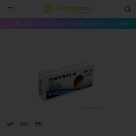
Installment plan 0-0-4 - for 4 months without prepayments and interest