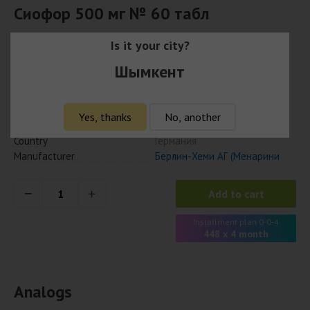
Сиофор 500 мг № 60 табл
1 790
Is it your city?
₸
Шымкент
1 736 ₸ с учётом кешбэка
Availability
Available
Yes, thanks
No, another
Model
4013054999363
Country
Германия
Manufacturer
Берлин-Хеми АГ (Менарини
Add to cart
Installment plan 0-0-4
448 x 4 month
Analogs