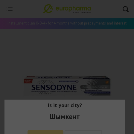
Installment plan 0-0-4 - for 4 months without prepayments and interest
Is it your city?
Шымкент