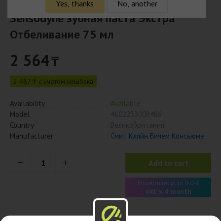
Yes, thanks
No, another
Sensodyne зубная паста Экстра
Отбеливание 75 мл
2 564
₸
2 487 ₸ с учётом кешбэка
Availability
Available
Model
4602233008486
Country
Великобритания
Manufacturer
Смит Кляйн Бичем Консьюме
Add to cart
Installment plan 0-0-4
641 x 4 month