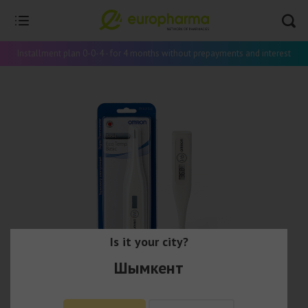
Installment plan 0-0-4 - for 4 months without prepayments and interest
Is it your city?
Шымкент