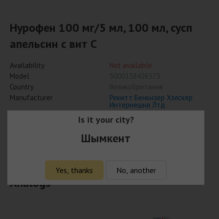
Нурофен 100 мг/5 мл, 100 мл, сусп
апельсин с вит С
Availability
Not available
Model
5000158426573
Country
Великобритания
Manufacturer
Рекитт Бенкизер Хэлскер
Интернешнл Лтд
Is it your city?
Шымкент
Notify when available
Yes, thanks
No, another
Analogs