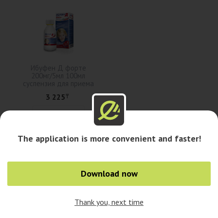
Ибуфен Д форте
200мг/5мл 100мл
суспензия для приема
внутрь
3 225
₸
Add to cart
The application is more convenient and faster!
Availability in pharmacies
Download now
Availability in cities
Thank you, next time
0