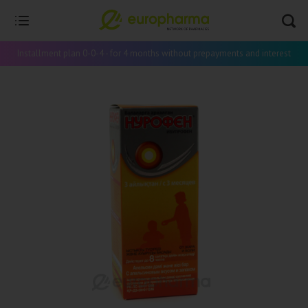
Installment plan 0-0-4 - for 4 months without prepayments and interest