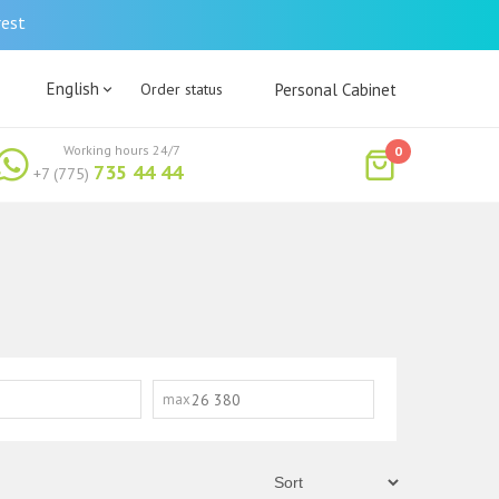
rest
English
Order status
Personal Cabinet
Working hours 24/7
0
735 44 44
+7 (775)
max