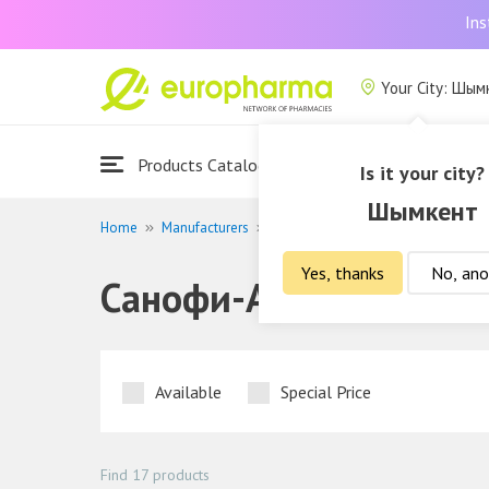
Ins
Your City: Шым
Products Catalogue
About Us
Is it your city?
Шымкент
Home
Manufacturers
Санофи-Авентис
Yes, thanks
No, ano
Санофи-Авентис
Available
Special Price
Find 17 products