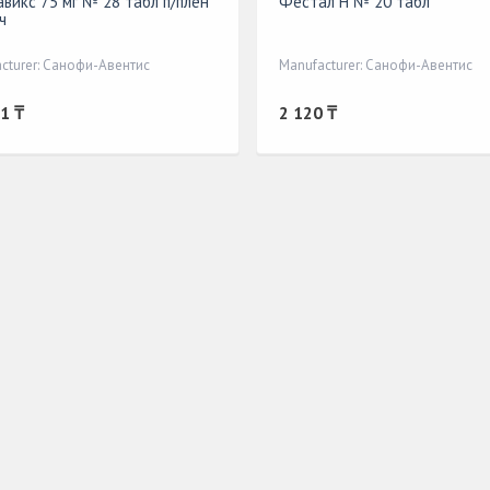
авикс 75 мг № 28 табл п/плён
Фестал Н № 20 табл
ч
cturer: Санофи-Авентис
Manufacturer: Санофи-Авентис
1 ₸
2 120 ₸