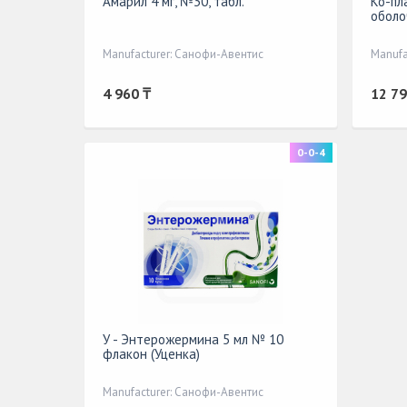
Амарил 4 мг, №30, табл.
Ко-пл
оболо
Manufacturer: Санофи-Авентис
Manufa
4 960 ₸
12 79
0-0-4
У - Энтерожермина 5 мл № 10
флакон (Уценка)
Manufacturer: Санофи-Авентис