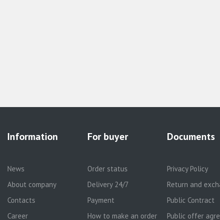
Information
For buyer
Documents
News
Order status
Privacy Policy
About company
Delivery 24/7
Return and exch
Contacts
Payment
Public Contract
Career
How to make an order
Public offer ag