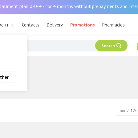
tallment plan 0-0-4 - for 4 months without prepayments and inte
кент
Contacts
Delivery
Promotions
Pharmacies
Search
ther
min