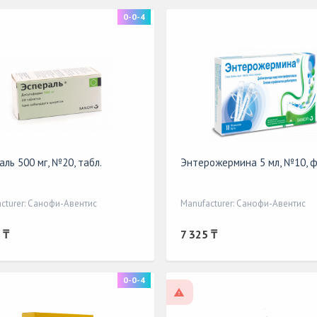
0-0-4
escription
аль 500 мг, №20, табл.
Энтерожермина 5 мл, №10, ф
cturer: Санофи-Авентис
Manufacturer: Санофи-Авентис
 ₸
7 325 ₸
0-0-4
On prescription