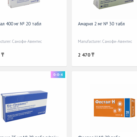
ал 400 мг № 20 табл
Амарил 2 мг № 30 табл
cturer: Санофи-Авентис
Manufacturer: Санофи-Авентис
 ₸
2 470 ₸
0-0-4
escription