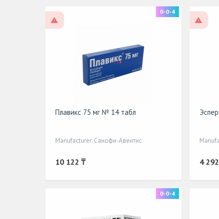
0-0-4
On prescription
On pr
Плавикс 75 мг № 14 табл
Эспер
Manufacturer: Санофи-Авентис
Manufa
10 122 ₸
4 292
0-0-4