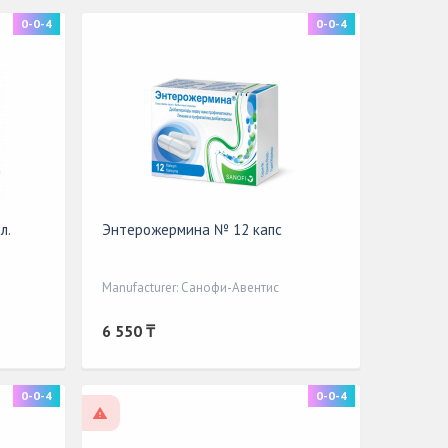
0-0-4
0-0-4
л.
Энтерожермина № 12 капс
Manufacturer: Санофи-Авентис
6 550 ₸
0-0-4
0-0-4
On prescription