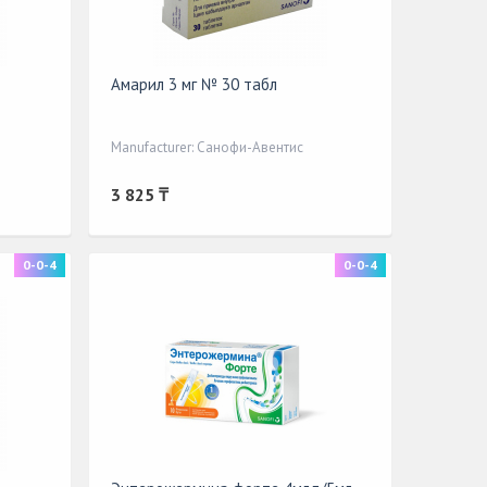
Амарил 3 мг № 30 табл
Manufacturer: Санофи-Авентис
3 825 ₸
0-0-4
0-0-4