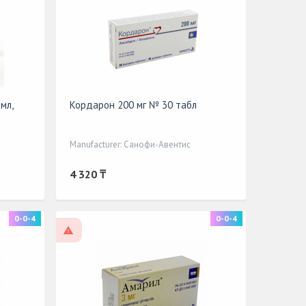
мл,
Кордарон 200 мг № 30 табл
Manufacturer: Санофи-Авентис
4 320 ₸
0-0-4
0-0-4
On prescription