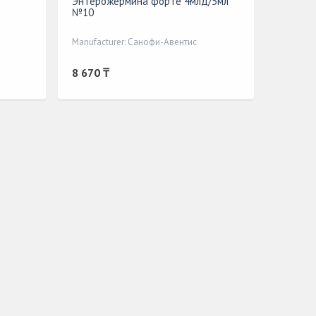
Энтерожермина форте 4млд/5мл
№10
Manufacturer: Санофи-Авентис
8 670 ₸