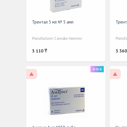
Трентал 5 мл № 5 амп
Трент
Manufacturer: Санофи-Авентис
Manufa
3 110 ₸
3 360
0-0-4
On prescription
On pr