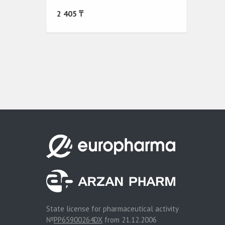
2 405 ₸
State license for pharmaceutical activity
№
PP65900264DX
from 21.12.2006