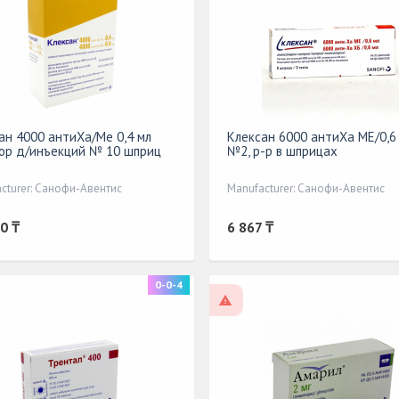
ан 4000 антиХа/Ме 0,4 мл
Клексан 6000 антиХа МЕ/0,6 
ор д/инъекций № 10 шприц
№2, р-р в шприцах
cturer: Санофи-Авентис
Manufacturer: Санофи-Авентис
0 ₸
6 867 ₸
0-0-4
escription
On prescription