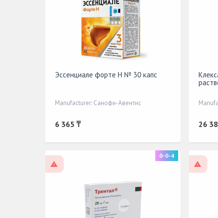
Эссенциале форте Н № 30 капс
Клекс
раств
Manufacturer: Санофи-Авентис
Manufa
6 365 ₸
26 38
0-0-4
On prescription
On pr