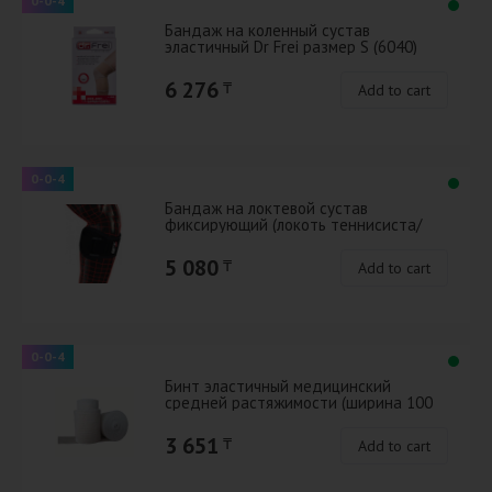
0-0-4
Бандаж на коленный сустав
эластичный Dr Frei размер S (6040)
6 276
₸
Add to cart
0-0-4
Бандаж на локтевой сустав
фиксирующий (локоть теннисиста/
гольфиста)S8322 универсальный
(Болгария)
5 080
₸
Add to cart
0-0-4
Бинт эластичный медицинский
средней растяжимости (ширина 100
мм) 02x100x5
3 651
₸
Add to cart