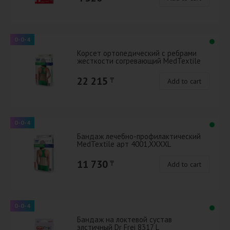
0-0-4
Корсет ортопедический с ребрами
жесткости согревающий MedTextile
3041 M/L(бежевый)
22 215
₸
Add to cart
0-0-4
Бандаж лечебно-профилактический
МеdTextile арт 4001,XXXXL
11 730
₸
Add to cart
0-0-4
Бандаж на локтевой сустав
элстичный Dr Frei 8317 L