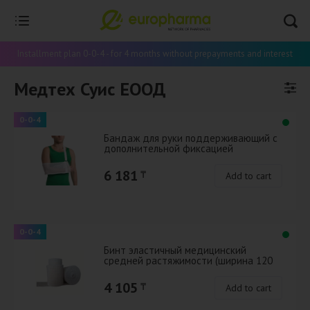
Installment plan 0-0-4 - for 4 months without prepayments and interest
Медтех Суис ЕООД
0-0-4
Бандаж для руки поддерживающий с
дополнительной фиксацией
MedTextile арт 9912 S белый
6 181
₸
Add to cart
0-0-4
Бинт эластичный медицинский
средней растяжимости (ширина 120
мм) 12x120x5
4 105
₸
Add to cart