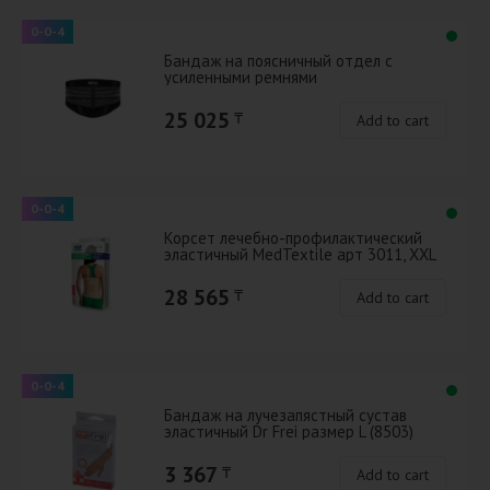
0-0-4
Бандаж на поясничный отдел с
усиленными ремнями
S3041,универсальный размер
(Болгария)
25 025
₸
Add to cart
0-0-4
Корсет лечебно-профилактический
эластичный МеdTextile арт 3011, XXL
28 565
₸
Add to cart
0-0-4
Бандаж на лучезапястный сустав
эластичный Dr Frei размер L (8503)
3 367
₸
Add to cart