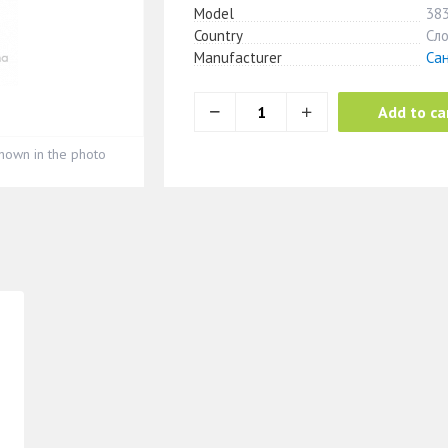
Model
38
Country
Сл
Manufacturer
Са
Add to ca
hown in the photo