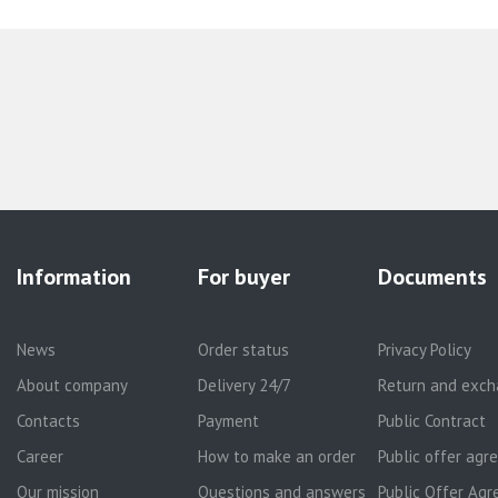
Information
For buyer
Documents
News
Order status
Privacy Policy
About company
Delivery 24/7
Return and exch
Contacts
Payment
Public Contract
Career
How to make an order
Public offer ag
Our mission
Questions and answers
Public Offer Agr