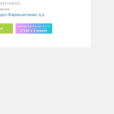
38957046591
овения
ндоз Фармасьютикалс д.д.
Installment plan 0-0-4
rt
2 365 x 4 month