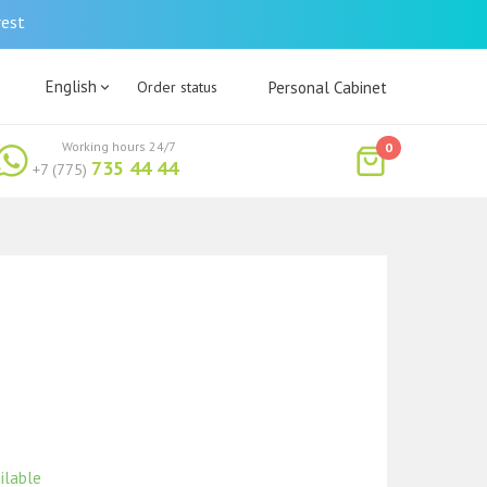
rest
English
Order status
Personal Cabinet
Working hours 24/7
0
735 44 44
+7 (775)
ilable