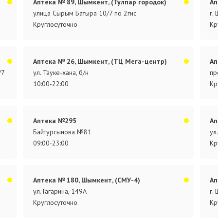
Аптека № 89, Шымкент, (Тулпар городок)
Ап
улица Сырым Батыра 10/7 по 2гис
г.
Круглосуточно
Кр
Аптека № 26, Шымкент, (ТЦ Мега-центр)
Ап
/7
ул. Тауке-хана, б/н
пр
10:00-22:00
Кр
Аптека №295
Ап
Байтурсынова №81
ул
09:00-23:00
Кр
Аптека № 180, Шымкент, (СМУ-4)
Ап
ул. Гагарина, 149А
г.
Круглосуточно
Кр