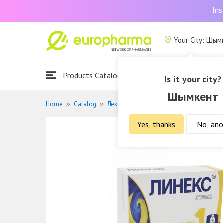
Ins
Your City: Шым
Products Catalogue
About Us
Is it your city?
Шымкент
Home
Catalog
Лекарственные средства
Лечение ж
Yes, thanks
No, ano