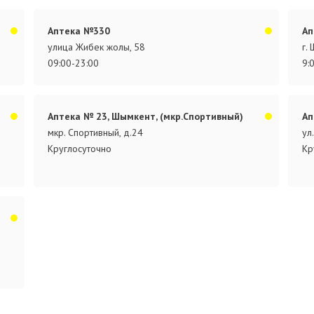
Аптека №330
Ап
улица Жибек жолы, 58
г.
09:00-23:00
9:
Аптека № 23, Шымкент, (мкр.Спортивный)
Ап
мкр. Спортивный, д.24
ул
Круглосуточно
Кр