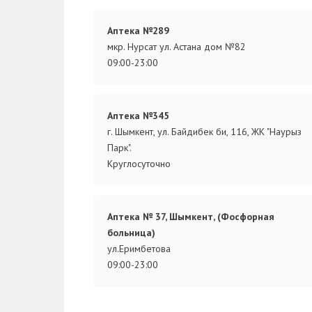
Аптека №289
мкр. Нурсат ул. Астана дом №82
09:00-23:00
Аптека №345
г. Шымкент, ул. Байдибек би, 116, ЖК "Наурыз
Парк".
Круглосуточно
Аптека № 37, Шымкент, (Фосфорная
больница)
ул.Еримбетова
09:00-23:00