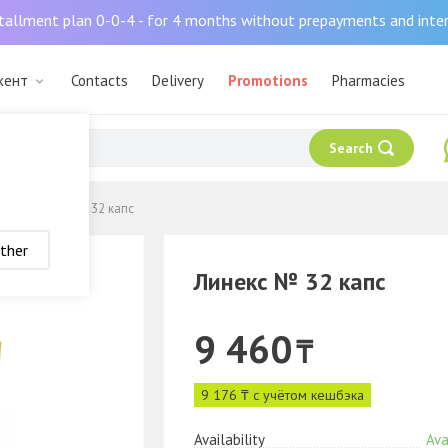
tallment plan 0-0-4 - for 4 months without prepayments and inte
кент
Contacts
Delivery
Promotions
Pharmacies
Search
кт
Линекс № 32 капс
ther
Линекс № 32 капс
9 460
₸
9 176 ₸ с учётом кешбэка
Availability
Ava