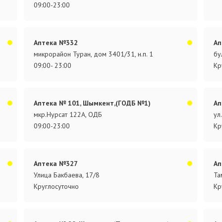
09:00-23:00
Аптека №332
Ап
микрорайон Туран, дом 3401/31, н.п. 1
бу
09:00- 23:00
Кр
Аптека № 101, Шымкент,(ГОДБ №1)
Ап
мкр.Нурсат 122А, ОДБ
ул
09:00-23:00
Кр
Аптека №327
Ап
Улица Бакбаева, 17/8
Та
Круглосуточно
Кр