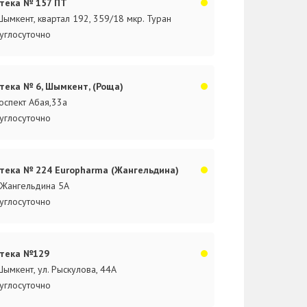
тека № 157 ПТ
 Шымкент, квартал 192, 359/18 мкр. Туран
углосуточно
тека № 6, Шымкент, (Роща)
оспект Абая,33а
углосуточно
тека № 224 Europharma (Жангельдина)
.Жангельдина 5А
углосуточно
тека №129
 Шымкент, ул. Рыскулова, 44А
углосуточно