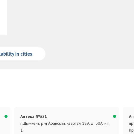
ability in cities
-
Аптека №321
Ап
г.Шымкент, р-н Абайский, квартал 189, д. 50А, н.п.
пр
1.
Кр