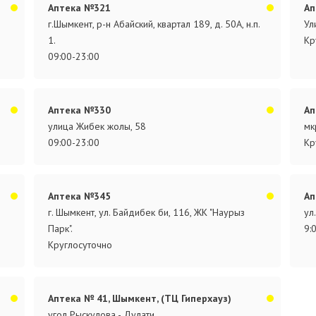
Аптека №321
Ап
г.Шымкент, р-н Абайский, квартал 189, д. 50А, н.п.
Ул
1.
Кр
09:00-23:00
Аптека №330
Ап
улица Жибек жолы, 58
мк
09:00-23:00
Кр
Аптека №345
Ап
г. Шымкент, ул. Байдибек би, 116, ЖК "Наурыз
ул
Парк".
9:
Круглосуточно
Аптека № 41, Шымкент, (ТЦ Гиперхауз)
угол Рыскулова - Дулати