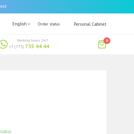
rest
English
Order status
Personal Cabinet
Working hours 24/7
0
735 44 44
+7 (775)
ilable