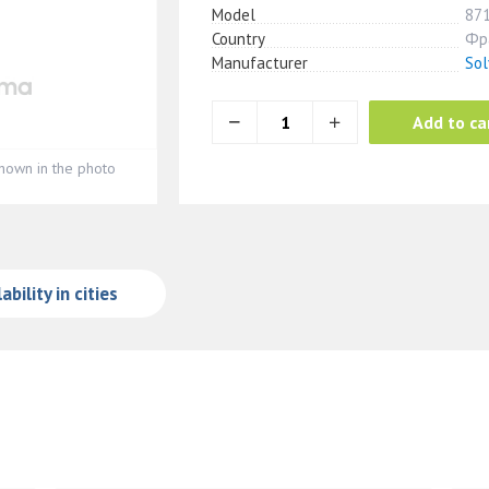
Model
87
Country
Фр
Manufacturer
Sol
Add to ca
hown in the photo
ability in cities