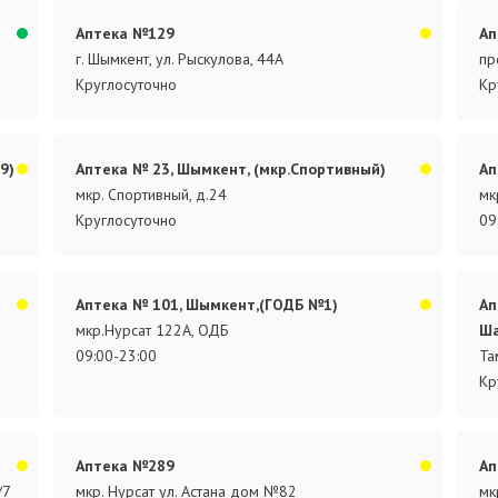
Аптека №129
Ап
г. Шымкент, ул. Рыскулова, 44А
пр
Круглосуточно
Кр
9)
Аптека № 23, Шымкент, (мкр.Спортивный)
Ап
мкр. Спортивный, д.24
мк
Круглосуточно
09
Аптека № 101, Шымкент,(ГОДБ №1)
Ап
мкр.Нурсат 122А, ОДБ
Ша
09:00-23:00
Та
Кр
Аптека №289
Ап
/7
мкр. Нурсат ул. Астана дом №82
мк