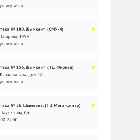
углосуточно
тека № 180, Шымкент, (СМУ-4)
. Гагарина, 149А
углосуточно
тека № 156, Шымкент, (ТД Фиркан)
.Капал Батыра, дом 4А
углосуточно
тека № 26, Шымкент, (ТЦ Мега-центр)
. Тауке-хана, б/н
:00-22:00