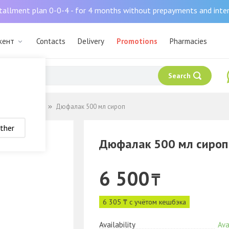
tallment plan 0-0-4 - for 4 months without prepayments and inte
кент
Contacts
Delivery
Promotions
Pharmacies
Search
ные препараты
Дюфалак 500 мл сироп
ther
Дюфалак 500 мл сироп
6 500
₸
6 305 ₸ с учётом кешбэка
Availability
Ava