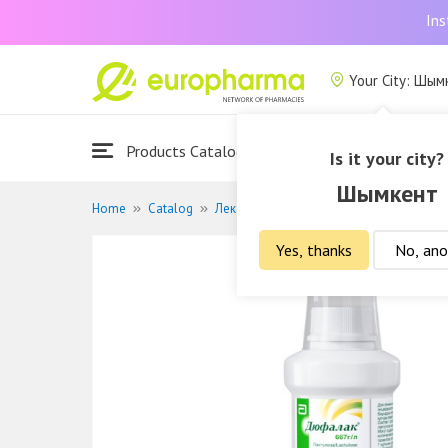
Ins
Your City: Шым
Products Catalogue
About Us
Is it your city?
Шымкент
Home
Catalog
Лекарственные средства
Слабитель
Yes, thanks
No, ano