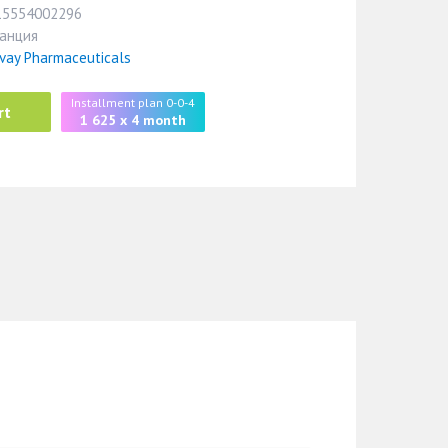
15554002296
анция
vay Pharmaceuticals
Installment plan 0-0-4
rt
1 625 x 4 month