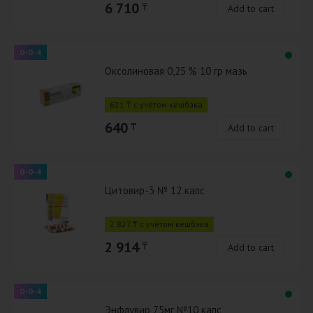
6 710
₸
Add to cart
0-0-4
Оксолиновая 0,25 % 10 гр мазь
621 ₸ с учётом кешбэка
640
₸
Add to cart
0-0-4
Цитовир-3 № 12 капс
2 827 ₸ с учётом кешбэка
2 914
₸
Add to cart
0-0-4
Энфлувир 75мг №10 капс