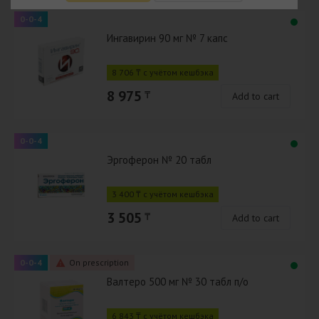
0-0-4
Ингавирин 90 мг № 7 капс
8 706 ₸ с учётом кешбэка
8 975
₸
Add to cart
0-0-4
Эргоферон № 20 табл
3 400 ₸ с учётом кешбэка
3 505
₸
Add to cart
0-0-4
On prescription
Валтеро 500 мг № 30 табл п/о
6 843 ₸ с учётом кешбэка