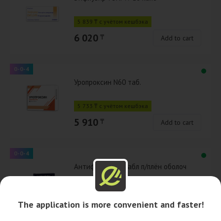
5 839 ₸ с учётом кешбэка
6 020
₸
Add to cart
0-0-4
Уропроксин N60 таб.
5 733 ₸ с учётом кешбэка
5 910
₸
Add to cart
0-0-4
Антифлу № 12 табл п/плён оболоч
2 381 ₸ с учётом кешбэка
The application is more convenient and faster!
2 455
₸
Add to cart