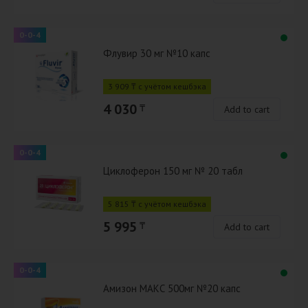
0-0-4
Флувир 30 мг №10 капс
3 909 ₸ с учётом кешбэка
4 030
₸
Add to cart
0-0-4
Циклоферон 150 мг № 20 табл
5 815 ₸ с учётом кешбэка
5 995
₸
Add to cart
0-0-4
Амизон МАКС 500мг №20 капс