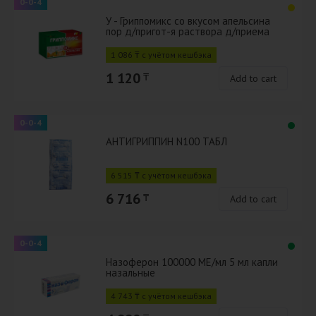
0-0-4
У - Гриппомикс со вкусом апельсина
пор д/пригот-я раствора д/приема
внутрь № 10 шт (Уценка)
1 086 ₸ с учётом кешбэка
1 120
₸
Add to cart
0-0-4
АНТИГРИППИН N100 ТАБЛ
6 515 ₸ с учётом кешбэка
6 716
₸
Add to cart
0-0-4
Назоферон 100000 МЕ/мл 5 мл капли
назальные
4 743 ₸ с учётом кешбэка