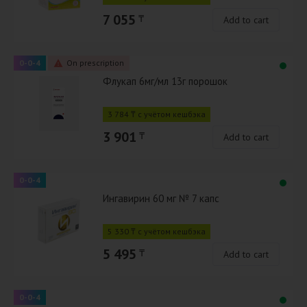
7 055
₸
Add to cart
0-0-4
On prescription
Флукап 6мг/мл 13г порошок
3 784 ₸ с учётом кешбэка
3 901
₸
Add to cart
0-0-4
Ингавирин 60 мг № 7 капс
5 330 ₸ с учётом кешбэка
5 495
₸
Add to cart
0-0-4