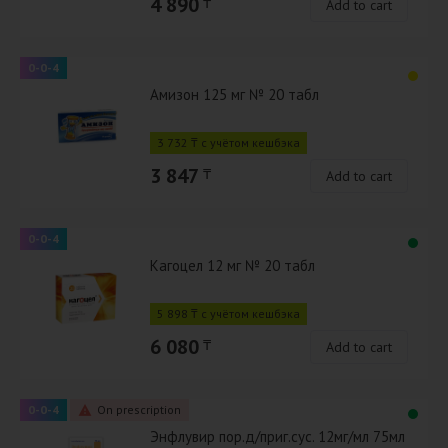
4 890
₸
Add to cart
0-0-4
Амизон 125 мг № 20 табл
3 732 ₸ с учётом кешбэка
3 847
₸
Add to cart
0-0-4
Кагоцел 12 мг № 20 табл
5 898 ₸ с учётом кешбэка
6 080
₸
Add to cart
0-0-4
On prescription
Энфлувир пор.д/приг.сус. 12мг/мл 75мл