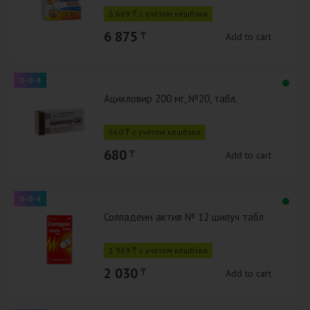
6 669 ₸ с учётом кешбэка
6 875
₸
Add to cart
0-0-4
Ацикловир 200 мг, №20, табл.
660 ₸ с учётом кешбэка
680
₸
Add to cart
0-0-4
Солпадеин актив № 12 шипуч табл
1 969 ₸ с учётом кешбэка
2 030
₸
Add to cart