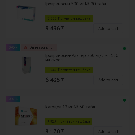
Гроприносин 500 мг № 20 табл
3 333 ₸ с учётом кешбэка
3 436
₸
Add to cart
0-0-4
On prescription
Гроприносин-Рихтер 250 мг/5 мл 150
мл сироп
6 242 ₸ с учётом кешбэка
6 435
₸
Add to cart
0-0-4
Кагоцел 12 мг № 30 табл
7 925 ₸ с учётом кешбэка
8 170
₸
Add to cart