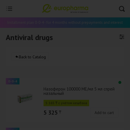
Installment plan 0-0-4 - for 4 months without prepayments and interest
Antiviral drugs
Back to Catalog
0-0-4
Назоферон 100000 МЕ/мл 5 мл спрей
назальный
5 165 ₸ с учётом кешбэка
5 325
₸
Add to cart