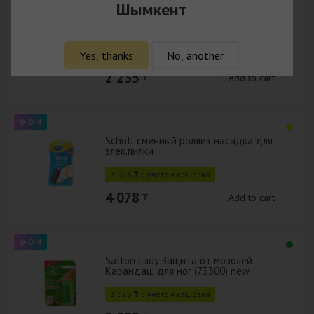
0-0-4
Шымкент
Salton Стельки 4 сезона
(антибактериальная пропитка/
активированный уголь) (12)
Yes, thanks
No, another
2 168 ₸ с учётом кешбэка
2 235
₸
Add to cart
0-0-4
Scholl сменный роллик насадка для
элек.пилки
3 956 ₸ с учётом кешбэка
4 078
₸
Add to cart
0-0-4
Salton Lady Защита от мозолей
Карандаш для ног (73300) new
2 323 ₸ с учётом кешбэка