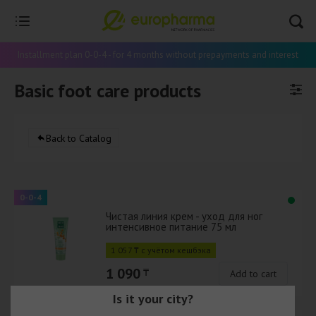
Installment plan 0-0-4 - for 4 months without prepayments and interest
Basic foot care products
Back to Catalog
0-0-4
Чистая линия крем - уход для ног
интенсивное питание 75 мл
1 057 ₸ с учётом кешбэка
1 090
₸
Add to cart
Is it your city?