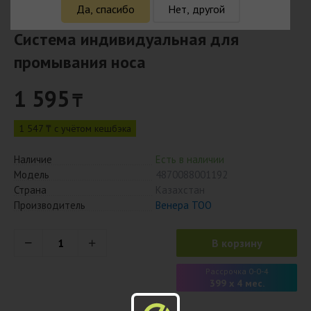
Да, спасибо
Нет, другой
Система индивидуальная для
промывания носа
1 595
₸
1 547 ₸ с учётом кешбэка
Наличие
Есть в наличии
Модель
4870088001192
Страна
Казахстан
Производитель
Венера ТОО
В корзину
Рассрочка 0-0-4
399 x 4 мес.