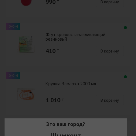
990
₸
В корзину
0-0-4
Жгут кровоостанавливающий
резиновый
410
₸
В корзину
0-0-4
Кружка Эсмарха 2000 мл
1 010
₸
В корзину
Это ваш город?
0-0-4
Мочеприемник 1500 мл
Шымкент