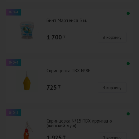
0-0-4
Бинт Мартенса 5 м.
1 700
₸
В корзину
0-0-4
Спринцовка ПВХ №8Б
725
₸
В корзину
0-0-4
Спринцовка №15 ПВХ ирригац-я
(женский душ)
1 925
₸
В корзину