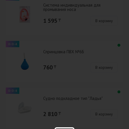
Система индивидуальная для
промывания носа
1 595
₸
В корзину
0-0-4
Спринцовка ПВХ №6Б
760
₸
В корзину
0-0-4
Судно подкладное тип "Ладья"
2 810
₸
В корзину