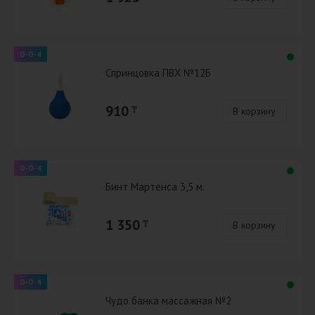
0-0-4
Спринцовка ПВХ №12Б
910
₸
В корзину
0-0-4
Бинт Мартенса 3,5 м.
1 350
₸
В корзину
0-0-4
Чудо банка массажная №2