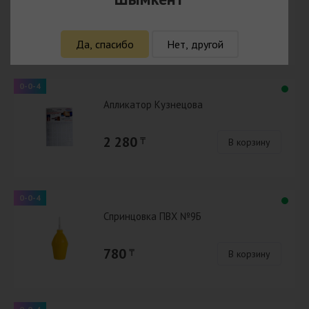
785
₸
В корзину
Да, спасибо
Нет, другой
0-0-4
Апликатор Кузнецова
2 280
₸
В корзину
0-0-4
Спринцовка ПВХ №9Б
780
₸
В корзину