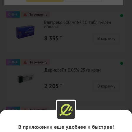
0-0-4
По рецепту
Валтрекс 500 мг № 10 табл п/плён
оболоч
8 335
₸
В корзину
0-0-4
По рецепту
Дермовейт 0,05% 25 гр крем
2 205
₸
В корзину
0-0-4
По рецепту
Дермовейт 0,05 % 25 гр мазь
В приложении еще удобнее и быстрее!