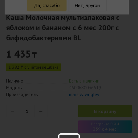
Да, спасибо
Нет, другой
Каша Молочная мультизлаковая с
яблоком и бананом с 6 мес 200г с
бифидобактериями BL
1 435
₸
1 392 ₸ с учётом кешбэка
Наличие
Есть в наличии
Модель
4600680036519
Производитель
mars & wrigley
В корзину
Рассрочка 0-0-4
359 x 4 мес.