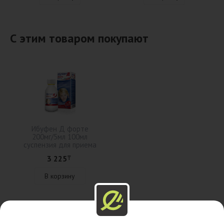
С этим товаром покупают
Ибуфен Д форте
200мг/5мл 100мл
суспензия для приема
внутрь
3 225
₸
В корзину
Описание