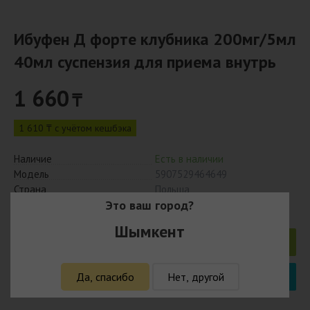
Ибуфен Д форте клубника 200мг/5мл
40мл суспензия для приема внутрь
1 660
₸
1 610 ₸ с учётом кешбэка
Наличие
Есть в наличии
Модель
5907529464649
Страна
Польша
Это ваш город?
Производитель
Медана Фарма АО
Шымкент
В корзину
Рассрочка 0-0-4
Да, спасибо
Нет, другой
415 x 4 мес.