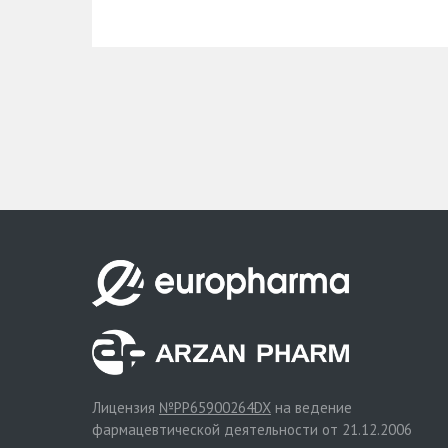
Лицензия
№PP65900264DX
на ведение
фармацевтической деятельности от 21.12.2006