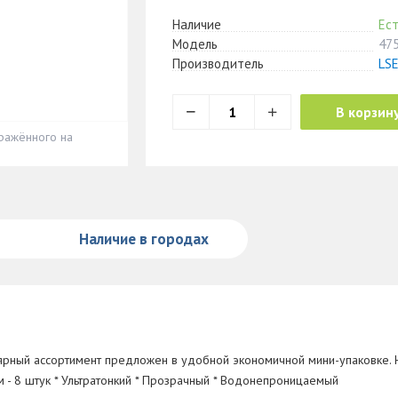
Наличие
Ест
Модель
47
Производитель
LSE
В корзин
ражённого на
Наличие в городах
лярный ассортимент предложен в удобной экономичной мини-упаковке. 
м - 8 штук * Ультратонкий * Прозрачный * Водонепроницаемый