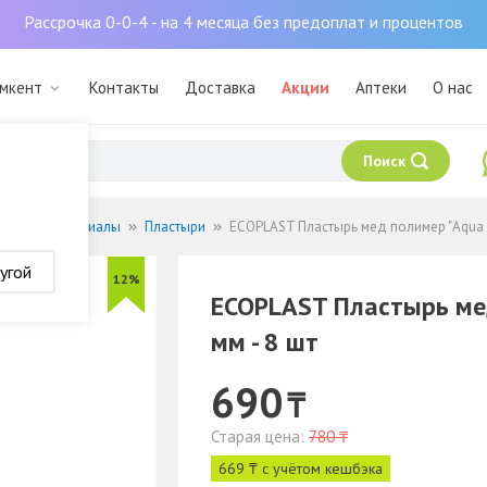
Рассрочка 0-0-4 - на 4 месяца без предоплат и процентов
ымкент
Контакты
Доставка
Акции
Аптеки
О нас
Поиск
зочные материалы
Пластыри
ECOPLAST Пластырь мед полимер "Aqua st
угой
12%
ECOPLAST Пластырь мед
мм - 8 шт
690
₸
Старая цена:
780 ₸
669 ₸ с учётом кешбэка