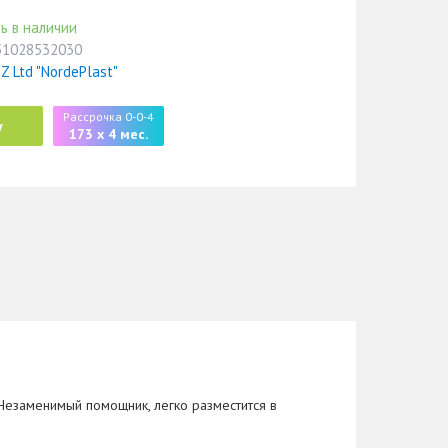
ь в наличии
51028532030
Z Ltd "NordePlast"
Рассрочка 0-0-4
у
173 x 4 мес.
Незаменимый помощник, легко разместится в