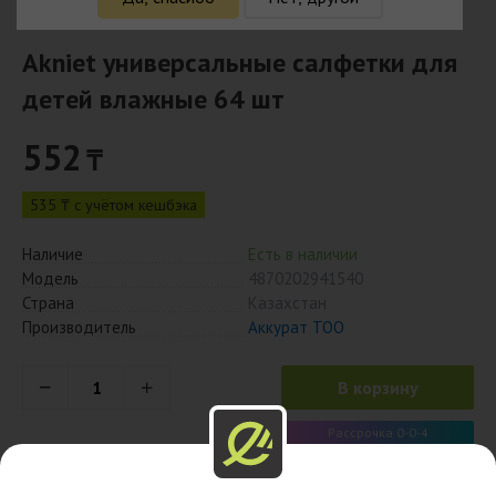
Akniet универсальные салфетки для
детей влажные 64 шт
552
₸
535 ₸ с учётом кешбэка
Наличие
Есть в наличии
Модель
4870202941540
Страна
Казахстан
Производитель
Аккурат ТОО
В корзину
Рассрочка 0-0-4
138 x 4 мес.