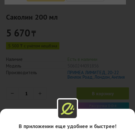
Саколин 200 мл
5 670
₸
5 500 ₸ с учётом кешбэка
Наличие
Есть в наличии
Модель
5060244091856
Производитель
ПРИМЕА ЛИМИТЕД, 20-22
Венлок Роад, Лондон, Англия
В корзину
Рассрочка 0-0-4
1 418 x 4 мес.
В приложении еще удобнее и быстрее!