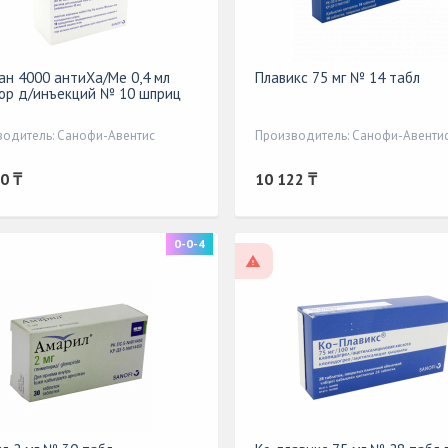
ан 4000 антиХа/Ме 0,4 мл
Плавикс 75 мг № 14 табл
ор д/инъекций № 10 шприц
водитель: Санофи-Авентис
Производитель: Санофи-Авенти
0 ₸
10 122 ₸
0-0-4
ецепту
По рецепту