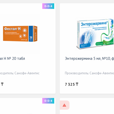
0-0-4
л Н № 20 табл
Энтерожермина 5 мл, №10, ф
водитель: Санофи-Авентис
Производитель: Санофи-Авенти
 ₸
7 325 ₸
0-0-4
ецепту
По рецепту