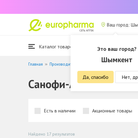
Ваш город: Ш
Каталог товаров
Это ваш город?
Шымкент
Главная
Производители
Санофи-Авентис
Да, спасибо
Нет, др
Санофи-Авентис
Есть в наличии
Акционные товары
Найдено 17 результатов