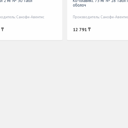
л 2 мг № 30 табл
Ко-плавикс 75 мг № 28 табл 
оболоч
водитель: Санофи-Авентис
Производитель: Санофи-Авенти
 ₸
12 791 ₸