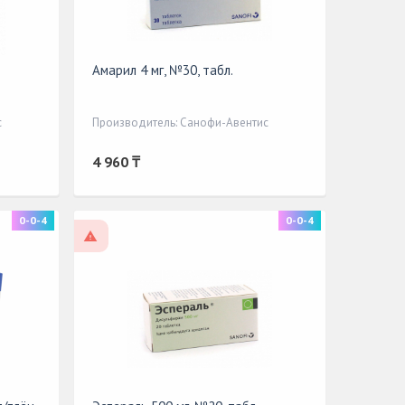
Амарил 4 мг, №30, табл.
с
Производитель: Санофи-Авентис
4 960 ₸
0-0-4
0-0-4
По рецепту