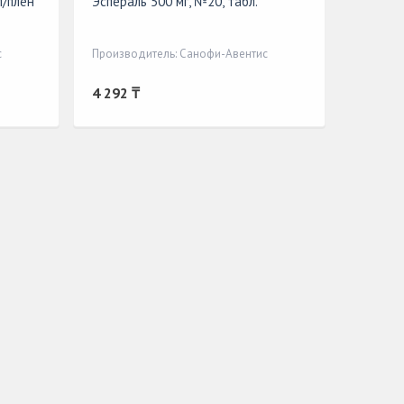
п/плён
Эспераль 500 мг, №20, табл.
с
Производитель: Санофи-Авентис
4 292 ₸