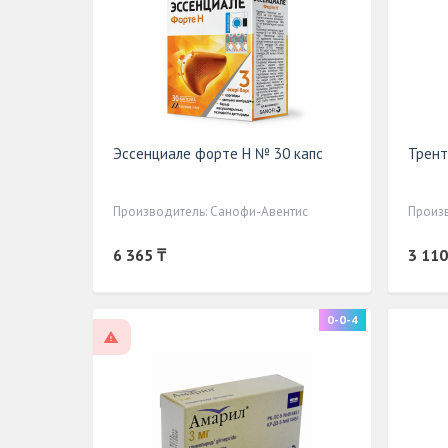
Эссенциале форте Н № 30 капс
Трент
Производитель: Санофи-Авентис
Произ
6 365 ₸
3 110
0-0-4
По рецепту