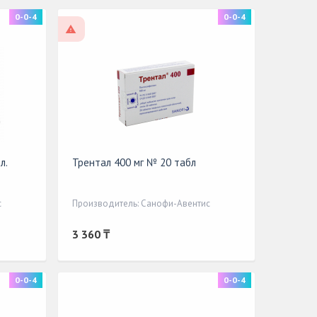
0-0-4
0-0-4
По рецепту
л.
Трентал 400 мг № 20 табл
с
Производитель: Санофи-Авентис
3 360 ₸
0-0-4
0-0-4