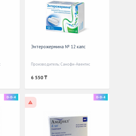
Энтерожермина № 12 капс
с
Производитель: Санофи-Авентис
6 550 ₸
0-0-4
0-0-4
По рецепту