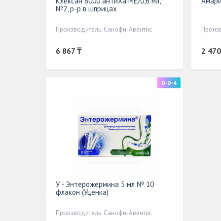
Клексан 6000 антиХа МЕ/0,6 мл,
Амари
№2, р-р в шприцах
Производитель: Санофи-Авентис
Произ
6 867 ₸
2 470
0-0-4
У - Энтерожермина 5 мл № 10
флакон (Уценка)
Производитель: Санофи-Авентис