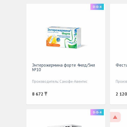
0-0-4
Энтерожермина форте 4млд/5мл
Феста
№10
Производитель: Санофи-Авентис
Произ
8 672 ₸
2 120
0-0-4
По р