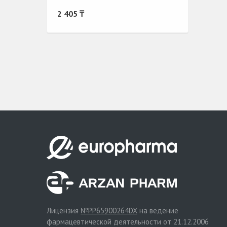
2 405 ₸
Лицензия
№PP65900264DX
на ведение
фармацевтической деятельности от 21.12.2006