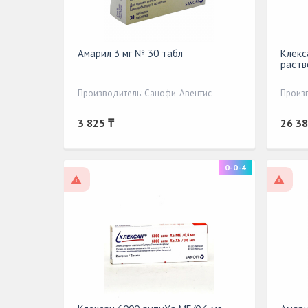
Амарил 3 мг № 30 табл
Клекс
раств
Производитель: Санофи-Авентис
Произ
3 825 ₸
26 38
0-0-4
По рецепту
По р