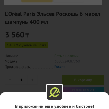
L'Oréal Paris Эльсев Роскошь 6 масел
шампунь 400 мл
3 560
₸
3 453 ₸ с учётом кешбэка
Наличие
Есть в наличии
Модель
3600524087760
Производитель
Россия
В корзину
Рассрочка 0-0-4
890 x 4 мес.
В приложении еще удобнее и быстрее!