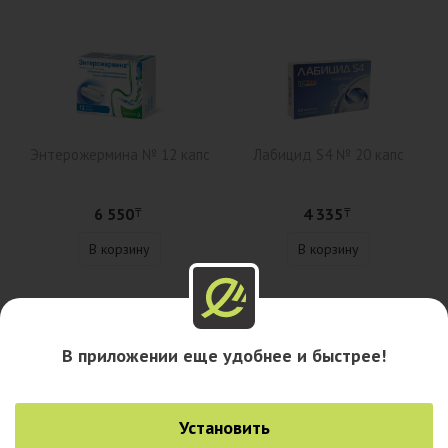
Энтерожермина № 12 капс
Лабицид S4 № 20 капс
6 550
4 335
₸
₸
В корзину
В корзину
Описание
В приложении еще удобнее и быстрее!
Наличие в аптеках
Установить
Наличие в городах