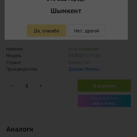
Лактон № 20 капс
Шымкент
2 665
₸
Да, спасибо
Нет, другой
2 585 ₸ с учётом кешбэка
Наличие
Есть в наличии
Модель
8908007157166
Страна
Казахстан
Производитель
Деново Импекс
В корзину
Рассрочка 0-0-4
666 x 4 мес.
Аналоги