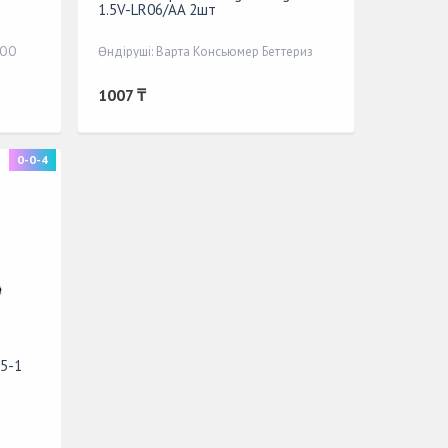
1.5V-LR06/AA 2шт
ТОО
Өндіруші: Варта Консьюмер Беттериз
1007 ₸
0-0-4
5-1