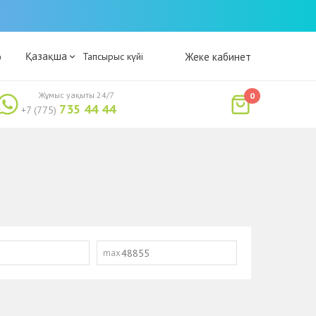
Қазақша
р
Тапсырыс күйі
Жеке кабинет
Жұмыс уақыты 24/7
0
735 44 44
+7 (775)
max