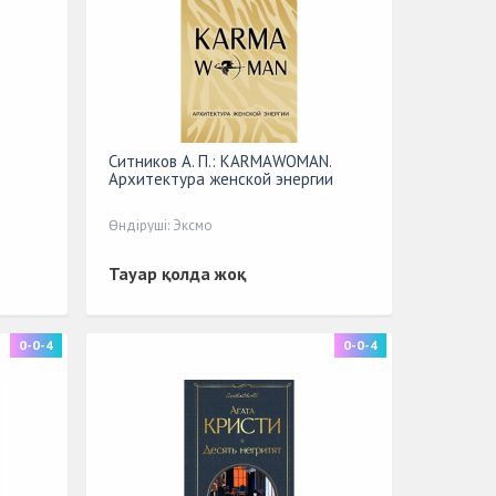
Ситников А. П.: KARMAWOMAN.
Архитектура женской энергии
Өндіруші: Эксмо
Тауар қолда жоқ
0-0-4
0-0-4