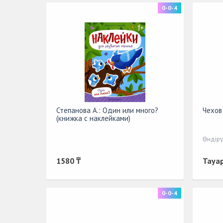
0-0-4
Степанова А.: Один или много?
Чехов 
(книжка с наклейками)
Өндіру
1580 ₸
Тауа
0-0-4