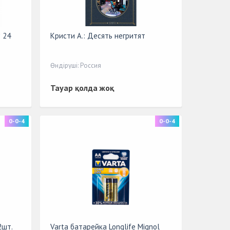
 24
Кристи А.: Десять негритят
Өндіруші: Россия
Тауар қолда жоқ
0-0-4
0-0-4
2шт.
Varta батарейка Longlife Mignol