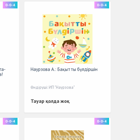
0-0-4
0-0-4
га-
Наурзова А.: Бақытты бүлдіршін
а!
Өндіруші: ИП "Наурзова"
Тауар қолда жоқ
0-0-4
0-0-4