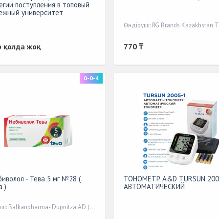
егии поступления в топовый
ежный университет
Өндіруші: RG Brands Kazakhstan 
р қолда жоқ
770 ₸
0-0-4
биволол - Тева 5 мг №28 (
ТОНОМЕТР A&D TURSUN 200
 )
АВТОМАТИЧЕСКИЙ
Өндіруші: Balkanpharma- Dupnitza AD (Bulgaria)