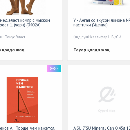
 мед.эласт.компр.с мыском
У - Ангал со вкусом лимона №
 рост 1, (черн) (0402А)
пастилки (Уценка)
ші: Тонус Эласт
Өндіруші: Квалифар Н.В./С.А.
р қолда жоқ
Тауар қолда жоқ
0-0-4
еков А.: Проще, чем кажется.
A’SU 7’SU Mineral Can 0,45л 1