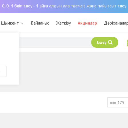
0-0-4 бөліп төлеу - 4 айға алдын ала төлемсіз және пайызсыз төлеу
: Шымкент
Байланыс
Жеткізу
Акциялар
Дәріханала
Іздеу
а
 "А"
min