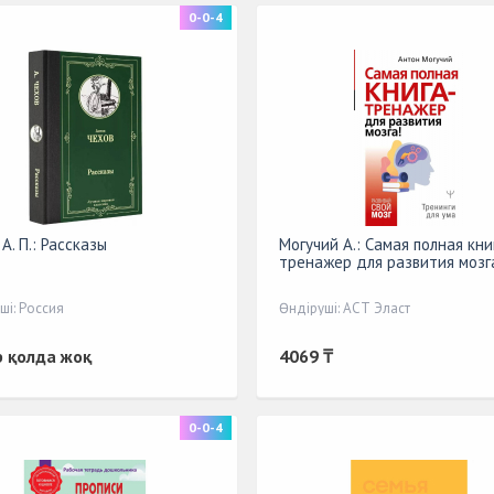
0-0-4
А. П.: Рассказы
Могучий А.: Самая полная кни
тренажер для развития мозг
ші: Россия
Өндіруші: АСТ Эласт
р қолда жоқ
4069 ₸
0-0-4