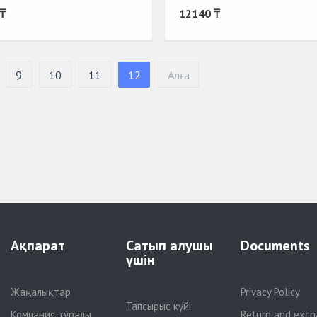
₸
12140 ₸
9
10
11
12
Алға
Ақпарат
Сатып алушы
Documents
үшін
Жаңалықтар
Privacy Policy
Тапсырыс күйі
Компания туралы
Return and exch