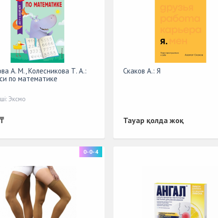
ва А. М., Колесникова Т. А.:
Скаков А.: Я
си по математике
ші: Эксмо
₸
Тауар қолда жоқ
0-0-4