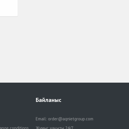
Байланыс
Email:
order@aqnietgroup.com
ange conditions
Жұмыс уақыты 24/7