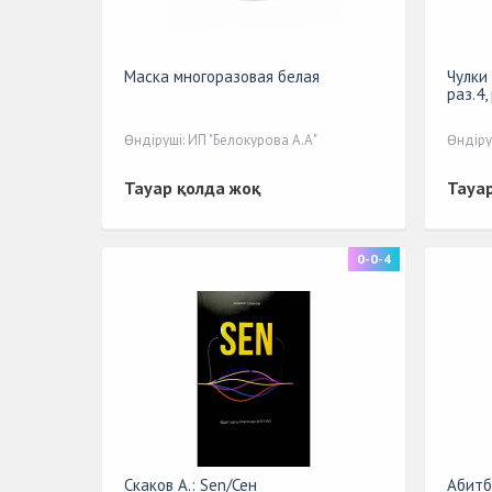
Маска многоразовая белая
Чулки
раз.4,
Өндіруші: ИП "Белокурова А.А"
Өндіру
Тауар қолда жоқ
Тауа
0-0-4
Скаков А.: Sen/Сен
Абитб