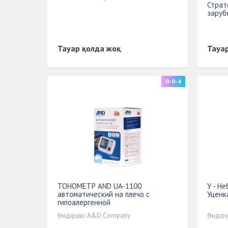
Страт
заруб
Тауар қолда жоқ
Тауа
0-0-4
ТОНОМЕТР AND UA-1100
У - Не
автоматический на плечо с
Уценка
гипоалергенной
манжетой+адаптер
Өндіруші: A&D Company