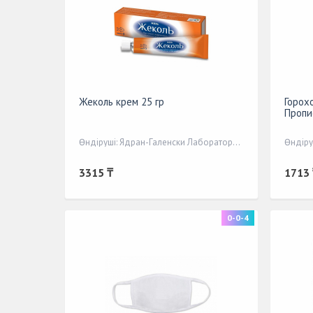
Жеколь крем 25 гр
Горохо
Пропи
Өндіруші: Ядран-Галенски Лабораторий а.о.
Өндіру
3315 ₸
1713 
0-0-4