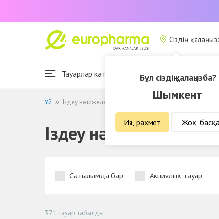
Сіздің қалаңыз
Тауарлар каталогы
Біз туралы
Бұл сіздің қалаңызба?
Шымкент
Үй
Іздеу нәтижелері үшін "А"
Ия, рахмет
Жоқ, басқ
Іздеу нәтижелері үшін
Сатылымда бар
Акциялық тауар
371 тауар табылды