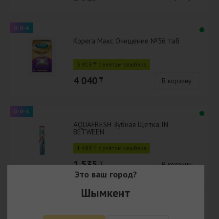
0-0-4
Корега Макс Очищение №36 таб
3 919 ₸ с учётом кешбэка
4 040
₸
В корзину
0-0-4
AQUAFRESH Зубная Щетка IN
BETWEEN
1 489 ₸ с учётом кешбэка
1 535
₸
В корзину
Это ваш город?
Шымкент
0-0-4
AQUAFRESH Зубная Щетка ОЛЛ ИН
УАН Защита