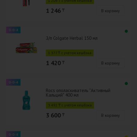
1 209 ₸ с учётом кешбэка
1 246
₸
В корзину
0-0-4
З/п Colgate Herbal 150 мл
1 377 ₸ с учётом кешбэка
1 420
₸
В корзину
0-0-4
Rocs ополаскиватель "Активный
Кальций" 400 мл
3 492 ₸ с учётом кешбэка
3 600
₸
В корзину
0-0-4