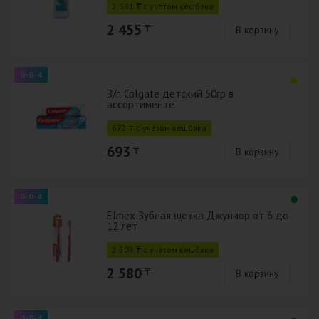
2 381 ₸ с учётом кешбэка
2 455
₸
В корзину
0-0-4
З/п Colgate детский 50гр в
ассортименте
672 ₸ с учётом кешбэка
693
₸
В корзину
0-0-4
Elmex Зубная щетка Джуниор от 6 до
12 лет
2 503 ₸ с учётом кешбэка
2 580
₸
В корзину
0-0-4