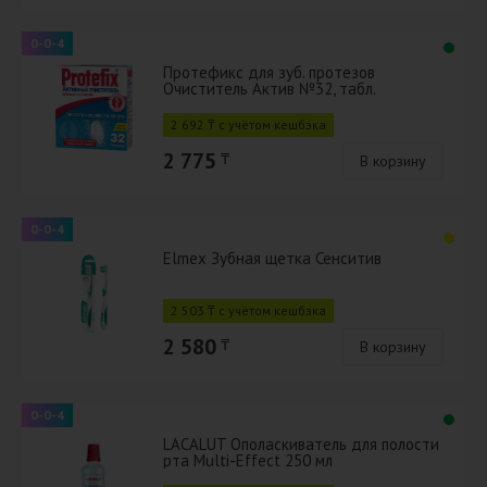
0-0-4
Протефикс для зуб. протезов
Очиститель Актив №32, табл.
2 692 ₸ с учётом кешбэка
2 775
₸
В корзину
0-0-4
Elmex Зубная щетка Сенситив
2 503 ₸ с учётом кешбэка
2 580
₸
В корзину
0-0-4
LACALUT Ополаскиватель для полости
рта Multi-Effect 250 мл