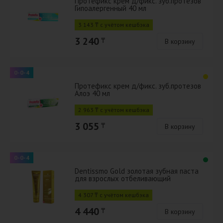
Протефикс крем д/фикс. зуб.протезов
Гипоалергенный 40 мл
3 143 ₸ с учётом кешбэка
3 240
₸
В корзину
0-0-4
Протефикс крем д/фикс. зуб.протезов
Алоэ 40 мл
2 963 ₸ с учётом кешбэка
3 055
₸
В корзину
0-0-4
Dentissmo Gold золотая зубная паста
для взрослых отбеливающий
4 307 ₸ с учётом кешбэка
4 440
₸
В корзину