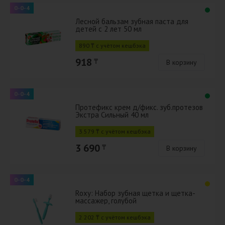
0-0-4
Лесной бальзам зубная паста для
детей с 2 лет 50 мл
890 ₸ с учётом кешбэка
918
₸
В корзину
0-0-4
Протефикс крем д/фикс. зуб.протезов
Экстра Сильный 40 мл
3 579 ₸ с учётом кешбэка
3 690
₸
В корзину
0-0-4
Roxy: Набор зубная щетка и щетка-
массажер, голубой
2 202 ₸ с учётом кешбэка