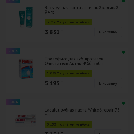
Rocs зубная паста активный кальций
94 гр
3 716 ₸ с учётом кешбэка
3 831
₸
В корзину
0-0-4
Протефикс для зуб. протезов
Очиститель Актив №66, табл.
5 039 ₸ с учётом кешбэка
5 195
₸
В корзину
0-0-4
Lacalut зубная паста White&repair 75
мл
3 153 ₸ с учётом кешбэка
₸