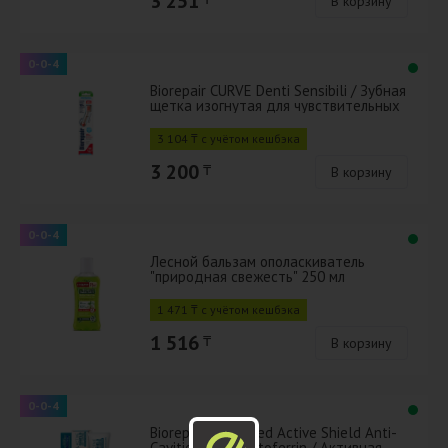
3 251
В корзину
0-0-4
Biorepair CURVE Denti Sensibili / Зубная
щетка изогнутая для чувствительных
зубов
3 104 ₸ с учётом кешбэка
3 200
₸
В корзину
0-0-4
Лесной бальзам ополаскиватель
"природная свежесть" 250 мл
1 471 ₸ с учётом кешбэка
1 516
₸
В корзину
0-0-4
Biorepair Advanced Active Shield Anti-
Cavities with Lactoferrin / Активная