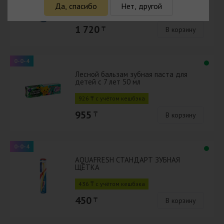
Да, спасибо
Нет, другой
1 668 ₸ с учётом кешбэка
1 720
₸
В корзину
0-0-4
Лесной бальзам зубная паста для
детей с 7 лет 50 мл
926 ₸ с учётом кешбэка
955
₸
В корзину
0-0-4
AQUAFRESH СТАНДАРТ ЗУБНАЯ
ЩЁТКА
436 ₸ с учётом кешбэка
450
₸
В корзину