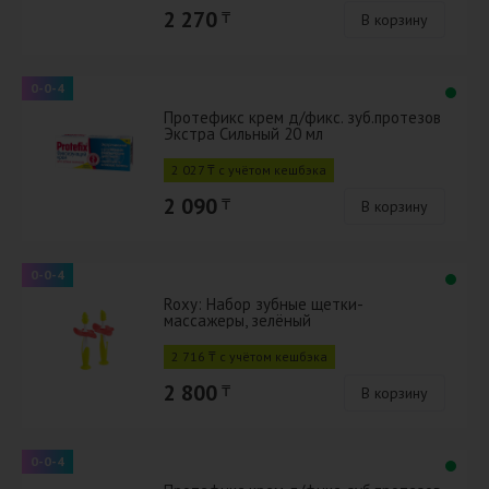
2 270
₸
В корзину
0-0-4
Протефикс крем д/фикс. зуб.протезов
Экстра Сильный 20 мл
2 027 ₸ с учётом кешбэка
2 090
₸
В корзину
0-0-4
Roxy: Набор зубные щетки-
массажеры, зелёный
2 716 ₸ с учётом кешбэка
2 800
₸
В корзину
0-0-4