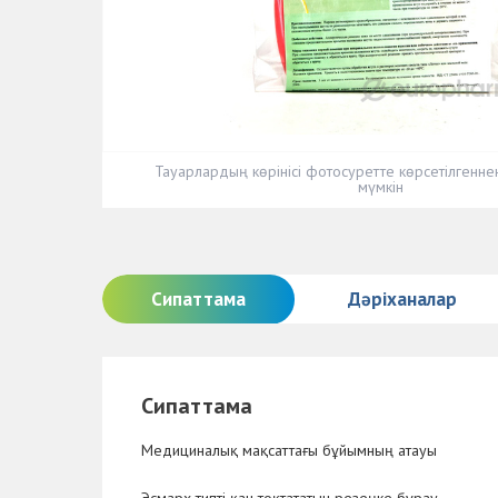
Тауарлардың көрінісі фотосуретте көрсетілгенн
мүмкін
Сипаттама
Дәріханалар
Сипаттама
Медициналық мақсаттағы бұйымның атауы