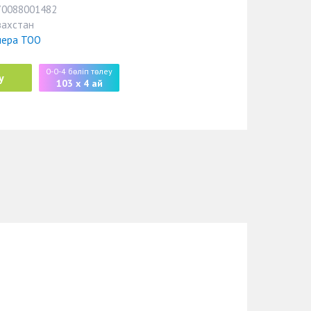
70088001482
захстан
нера ТОО
0-0-4 бөліп төлеу
у
103 x 4 ай