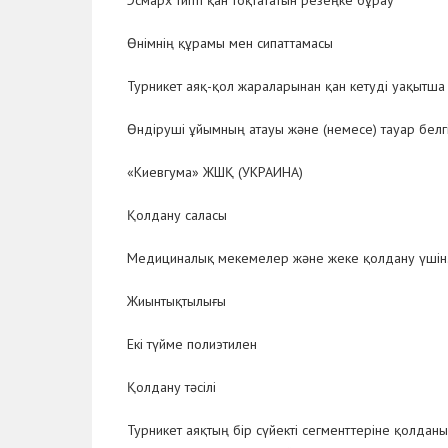
Эсмарх типті қан тоқтататын резеңке бұрау
Өнімнің құрамы мен сипаттамасы
Турникет аяқ-қол жараларынан қан кетуді уақытша 
Өндіруші ұйымның атауы және (немесе) тауар белгі
«Киевгума» ЖШҚ (УКРАИНА)
Қолдану саласы
Медициналық мекемелер және жеке қолдану үшін
Жиынтықтылығы
Екі түйме полиэтилен
Қолдану тәсілі
Турникет аяқтың бір сүйекті сегменттеріне қолдан