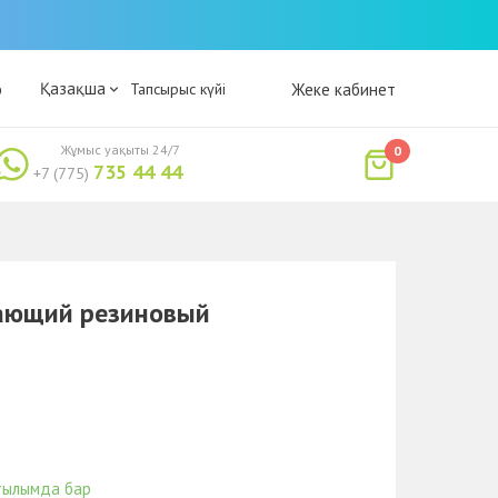
Қазақша
р
Тапсырыс күйі
Жеке кабинет
Жұмыс уақыты 24/7
0
735 44 44
+7 (775)
ающий резиновый
тылымда бар