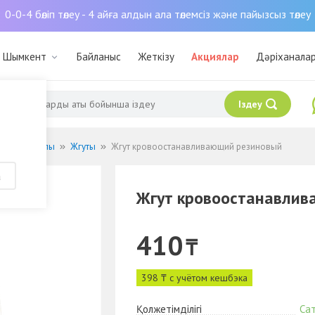
0-0-4 бөліп төлеу - 4 айға алдын ала төлемсіз және пайызсыз төлеу
: Шымкент
Байланыс
Жеткізу
Акциялар
Дәріханала
Іздеу
ые материалы
Жгуты
Жгут кровоостанавливающий резиновый
а
Жгут кровоостанавлив
410
₸
398 ₸ с учётом кешбэка
Қолжетімділігі
Са