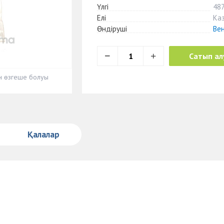
Үлгі
48
Елі
Ка
Өндіруші
Ве
Сатып ал
ен өзгеше болуы
Қалалар