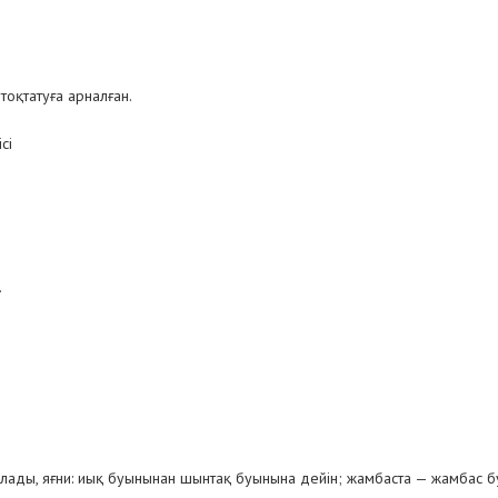
тоқтатуға арналған.
сі
.
ылады, яғни: иық буынынан шынтақ буынына дейін; жамбаста — жамбас бу