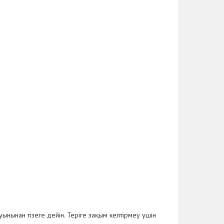
ынынан тізеге дейін. Теріге зақым келтірмеу үшін