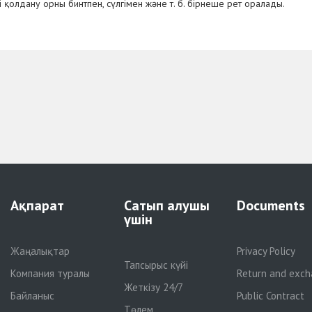
і қолдану орны бинтпен, сүлгімен және т. б. бірнеше рет оралады.
Ақпарат
Сатып алушы
Documents
үшін
Жаңалықтар
Privacy Policy
Тапсырыс күйі
Компания туралы
Return and exch
Жеткізу 24/7
Байланыс
Public Contract
Төлем