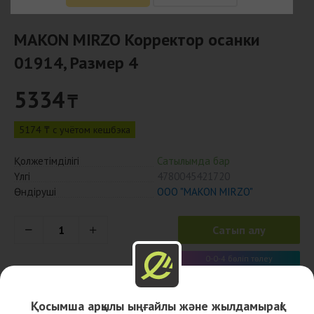
MAKON MIRZO Корректор осанки
01914, Размер 4
5334
₸
5174 ₸ с учётом кешбэка
Қолжетімділігі
Сатылымда бар
Үлгі
4780045421720
Өндіруші
ООО "MAKON MIRZO"
Сатып алу
0-0-4 бөліп төлеу
1334 x 4 ай
Қосымша арқылы ыңғайлы және жылдамырақ!