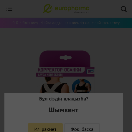
0-0-4 бөліп төлеу - 4 айға алдын ала төлемсіз және пайызсыз төлеу
Бұл сіздің қалаңызба?
Шымкент
Ия, рахмет
Жоқ, басқа