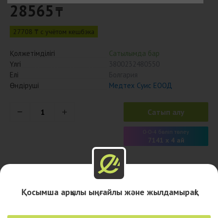
28565
₸
27708 ₸ с учётом кешбэка
Қолжетімділігі
Сатылымда бар
Үлгі
3800232480550
Елі
Болгария
Өндіруші
Медтех Суис ЕООД
Сатып алу
0-0-4 бөліп төлеу
7141 x 4 ай
Сипаттама
Қосымша арқылы ыңғайлы және жылдамырақ!
Дәріханалар