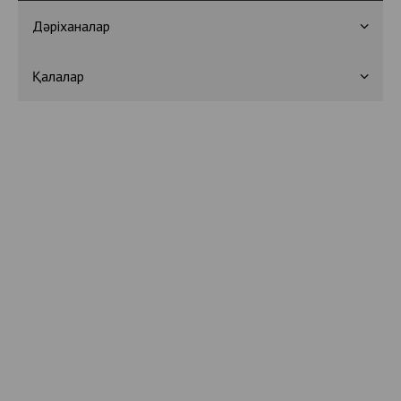
Дәріханалар
Қалалар