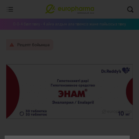
0-0-4 бөліп төлеу - 4 айға алдын ала төлемсіз және пайызсыз төлеу
Рецепт бойынша