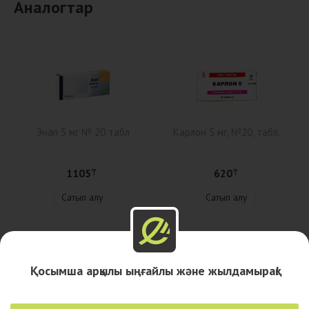
Аналогтар
Энап 5 мг № 20 табл
Карлон 5 мг, №20, табл.
1105
620
₸
₸
Сатып алу
Сатып алу
Сипаттама
Қосымша арқылы ыңғайлы және жылдамырақ!
Дәріханалар