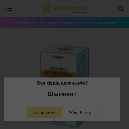
0-0-4 бөліп төлеу - 4 айға алдын ала төлемсіз және пайызсыз төлеу
Бұл сіздің қалаңызба?
Шымкент
Ия, рахмет
Жоқ, басқа