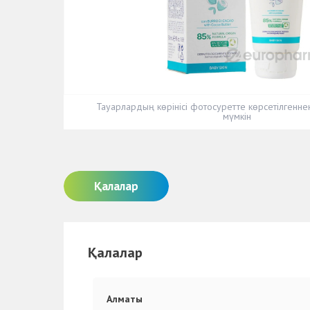
Тауарлардың көрінісі фотосуретте көрсетілгенн
мүмкін
Қалалар
Қалалар
Алматы