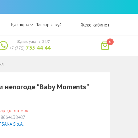
Қазақша
р
Тапсырыс күйі
Жеке кабинет
Жұмыс уақыты 24/7
0
735 44 44
+7 (775)
мл
 и непогоде "Baby Moments"
уар қолда жоқ
58664138487
SANA S.p.A.