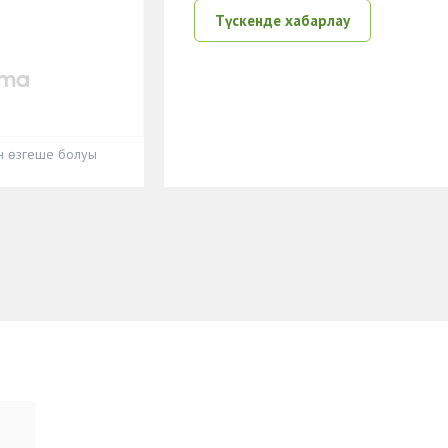
Түскенде хабарлау
ен өзгеше болуы