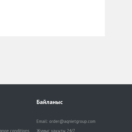
Байланыс
Email:
order@aqnietgroup.com
ange conditions
Жұмыс уақыты 24/7