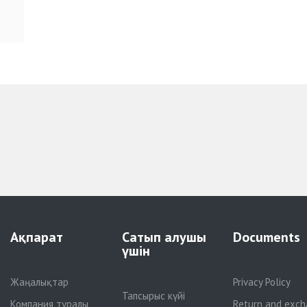
Ақпарат
Сатып алушы
Documents
үшін
Жаңалықтар
Privacy Policy
Тапсырыс күйі
Компания туралы
Return and exch