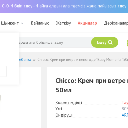
0-0-4 бөліп төлеу - 4 айға алдын ала төлемсіз және пайызсыз төлеу
: Шымкент
Байланыс
Жеткізу
Акциялар
Дәріханала
Іздеу
 за кожей ребенка
Chicco: Крем при ветре и непогоде "Baby Moments" 50
а
Chicco: Крем при ветре
50мл
Қолжетімділігі
Та
Үлгі
80
Өндіруші
ART