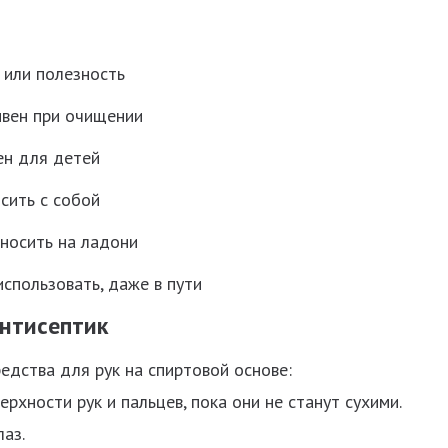
 или полезность
вен при очищении
ен для детей
сить с собой
аносить на ладони
спользовать, даже в пути
антисептик
дства для рук на спиртовой основе:
рхности рук и пальцев, пока они не станут сухими.
аз.