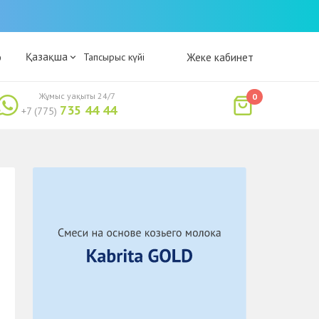
Қазақша
р
Тапсырыс күйі
Жеке кабинет
Жұмыс уақыты 24/7
0
735 44 44
+7 (775)