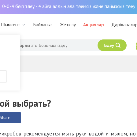
0-0-4 бөліп төлеу - 4 айға алдын ала төлемсіз және пайызсыз төлеу
: Шымкент
Байланыс
Жеткізу
Акциялар
Дәріханала
Іздеу
арма блогы
а
кой выбрать?
Share
микробов рекомендуется мыть руки водой и мылом, но