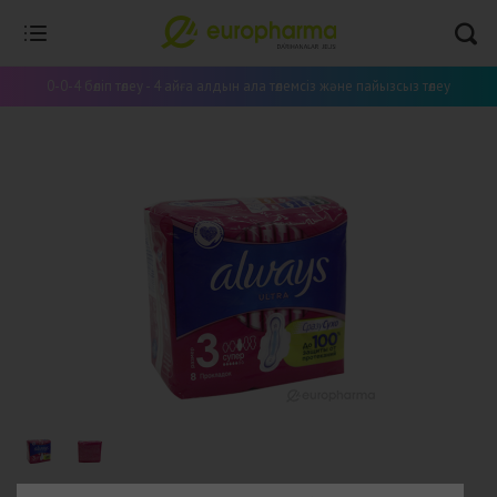
0-0-4 бөліп төлеу - 4 айға алдын ала төлемсіз және пайызсыз төлеу