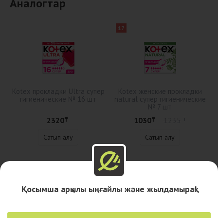
Аналогтар
17
Kotex прокладки Ultra супер
Kotex женские прокладки
гигиенические № 16 шт
natural супер гигиенические
№ 7 шт
2320
1030
1235
₸
₸
₸
Сатып алу
Сатып алу
Сипаттама
Қосымша арқылы ыңғайлы және жылдамырақ!
Дәріханалар