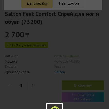
Да, спасибо
Нет, другой
Salton Feet Comfort Спрей для ног и
обуви (73200)
2 700
₸
2 619 ₸ с учётом кешбэка
Наличие
Есть в наличии
Модель
4640016741083
Страна
Россия
Производитель
Salton
В корзину
Рассрочка 0-0-4
675 x 4 мес.