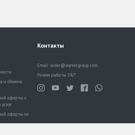
Контакты
Email:
order@aqnietgroup.com
ности
Режим работы 24/7
та и обмена
ной оферты о
 услуг
ной оферты по
ной оферты по