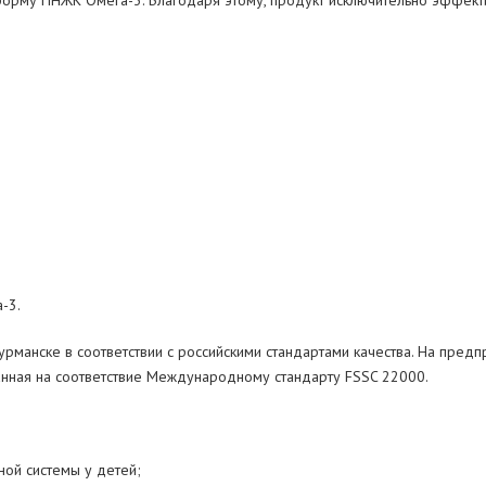
форму ПНЖК Омега-3. Благодаря этому, продукт исключительно эффек
-3.
рманске в соответствии с российскими стандартами качества. На пре
нная на соответствие Международному стандарту FSSC 22000.
ной системы у детей;