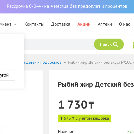
Рассрочка 0-0-4 - на 4 месяца без предоплат и процентов
ымкент
Контакты
Доставка
Акции
Аптеки
О нас
Поиск
нералы
Для детей и подростков
Рыбий жир Детский без вкуса №100, к
угой
Рыбий жир Детский без
1 730
₸
1 678 ₸ с учётом кешбэка
Наличие
Ест