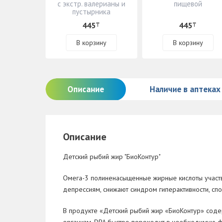
с экстр. валерианы и
пищевой
пустырника
445
445
₸
₸
В корзину
В корзину
Описание
Наличие в аптеках
Описание
Детский рыбий жир "БиоКонтур"
Омега-3 полиненасыщенные жирные кислоты участву
депрессиям, снижают синдром гиперактивности, с
В продукте «Детский рыбий жир «БиоКонтур» содер