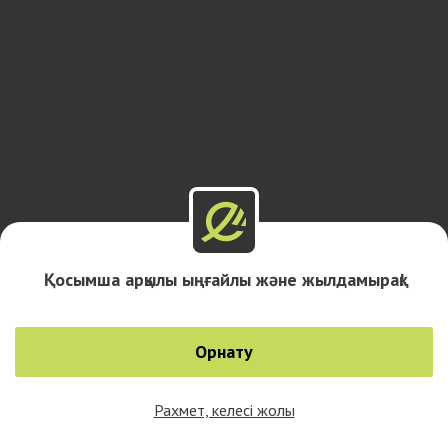
Қосымша арқылы ыңғайлы және жылдамырақ!
Орнату
Рахмет, келесі жолы
0