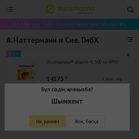
0-0-4 бөліп төлеу - 4 айға алдын ала төлемсіз және пайызсыз төлеу
А.Наттерманн и Сие. ГмбХ
0-0-4
Эссенциале® форте Н, 300 мг №90
14175
₸
Сатып алу
Бұл сіздің қалаңызба?
Шымкент
Ия, рахмет
Жоқ, басқа