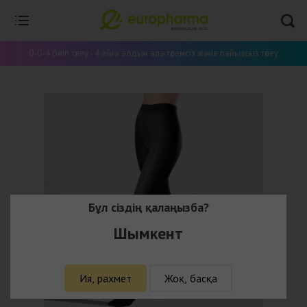
0-0-4 бөліп төлеу - 4 айға алдын ала төлемсіз және пайызсыз төлеу
Бұл сіздің қалаңызба?
Шымкент
Ия, рахмет
Жоқ, басқа