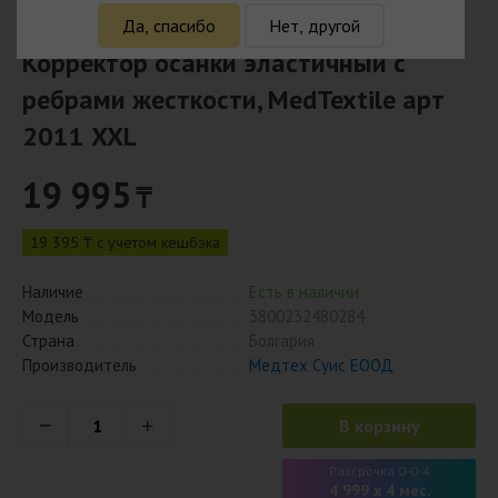
Да, спасибо
Нет, другой
Корректор осанки эластичный с
ребрами жесткости, МеdTextile арт
2011 XXL
19 995
₸
19 395 ₸ с учётом кешбэка
Наличие
Есть в наличии
Модель
3800232480284
Страна
Болгария
Производитель
Медтех Суис ЕООД
В корзину
Рассрочка 0-0-4
4 999 x 4 мес.