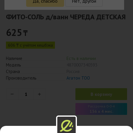
Да, спасибо
Нет, другой
ФИТО-СОЛЬ д/ванн ЧЕРЕДА ДЕТСКАЯ
625
₸
606 ₸ с учётом кешбэка
Наличие
Есть в наличии
Модель
4870007340593
Страна
Россия
Производитель
Агатон ТОО
В корзину
Рассрочка 0-0-4
156 x 4 мес.