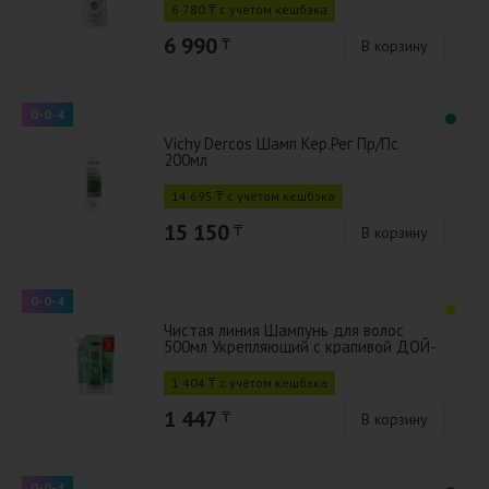
6 780 ₸ с учётом кешбэка
6 990
₸
В корзину
0-0-4
Vichy Dercos Шамп Кер.Рег Пр/Пс
200мл
14 695 ₸ с учётом кешбэка
15 150
₸
В корзину
0-0-4
Чистая линия Шампунь для волос
500мл Укрепляющий с крапивой ДОЙ-
ПАК
1 404 ₸ с учётом кешбэка
1 447
₸
В корзину
0-0-4