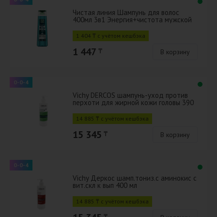
Чистая линия Шампунь для волос
400мл 3в1 Энергия+чистота мужской
шампунь-кондициоер-гель для душа
1 404 ₸ с учётом кешбэка
1 447
₸
В корзину
0-0-4
Vichy DERCOS шампунь-уход против
перхоти для жирной кожи головы 390
мл
14 885 ₸ с учётом кешбэка
15 345
₸
В корзину
0-0-4
Vichy Деркос шамп.тониз.с аминокис с
вит.скл к вып 400 мл
14 885 ₸ с учётом кешбэка
₸