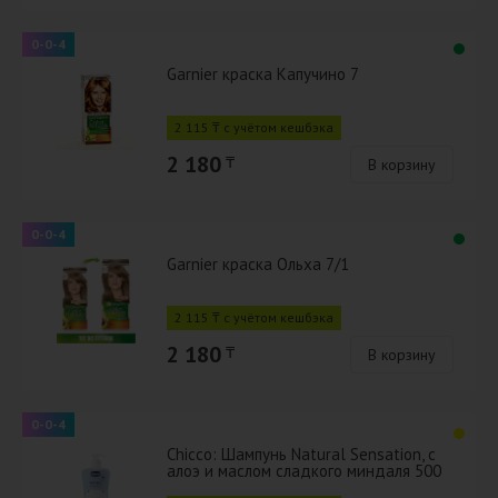
0-0-4
Garnier краска Капучино 7
2 115 ₸ с учётом кешбэка
2 180
₸
В корзину
0-0-4
Garnier краска Ольха 7/1
2 115 ₸ с учётом кешбэка
2 180
₸
В корзину
0-0-4
Chicco: Шампунь Natural Sensation, с
алоэ и маслом сладкого миндаля 500
мл