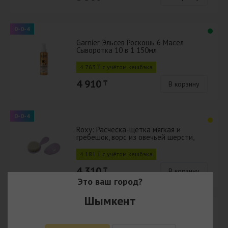
0-0-4
Garnier Эльсев Роскошь 6 Масел
Сыворотка 10 в 1 150мл
4 763 ₸ с учётом кешбэка
4 910
₸
В корзину
0-0-4
Roxy: Расческа-щетка мягкая и
гребешок, ворс из овечьей шерсти,
лавандовый
4 181 ₸ с учётом кешбэка
4 310
₸
В корзину
Это ваш город?
Шымкент
0-0-4
Чистая линия шампунь эксперт
интенсивное питание 400 мл