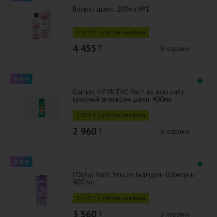
Волвит шамп. 200мл №1
4 321 ₸ с учётом кешбэка
4 455
₸
В корзину
0-0-4
Garnier ФРУКТИС Рост во всю силу
красный апельсин шамп. 400мл
2 871 ₸ с учётом кешбэка
2 960
₸
В корзину
0-0-4
L'Oréal Paris Эльсев Гиалурон Шампунь
400 мл
3 453 ₸ с учётом кешбэка
3 560
₸
В корзину