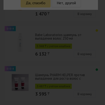
67953476
Да, спасибо
Нет, другой
1 426 ₸ с учётом кешбэка
1 470
₸
В корзину
0-0-4
Babe Laboratorios шампунь от
выпадения волос 250 мл
5 948 ₸ с учётом кешбэка
6 132
₸
В корзину
0-0-4
Шампунь PHARM HELPER против
выпадения для роста волос с
аргинином и ниацинамидом 250 мл
3 487 ₸ с учётом кешбэка
3 595
₸
В корзину