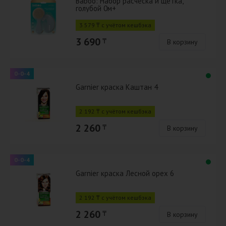
Baboo: Набор расческа и щетка,
голубой 0м+
3 579 ₸ с учётом кешбэка
3 690
₸
В корзину
0-0-4
Garnier краска Каштан 4
2 192 ₸ с учётом кешбэка
2 260
₸
В корзину
0-0-4
Garnier краска Лесной орех 6
2 192 ₸ с учётом кешбэка
2 260
₸
В корзину