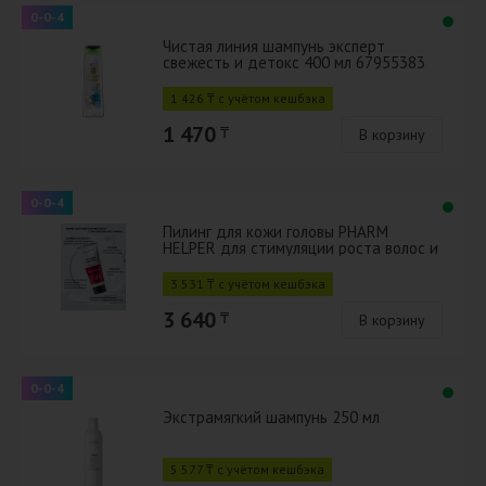
0-0-4
Чистая линия шампунь эксперт
свежесть и детокс 400 мл 67955383
1 426 ₸ с учётом кешбэка
1 470
₸
В корзину
0-0-4
Пилинг для кожи головы PHARM
HELPER для стимуляции роста волос и
глубокого очищения с салициловой к
3 531 ₸ с учётом кешбэка
3 640
₸
В корзину
0-0-4
Экстрамягкий шампунь 250 мл
5 577 ₸ с учётом кешбэка