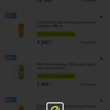
15 345
В корзину
0-0-4
L'Oréal Paris Эльсев Роскошь 6 масел
шампунь 400 мл
3 453 ₸ с учётом кешбэка
3 560
₸
В корзину
0-0-4
Wash&Go шампунь 180мл алоэ вера
(для сухих волос)
1 392 ₸ с учётом кешбэка
1 435
₸
В корзину
0-0-4
L'Oréal Paris Эльсев Роскошь 6 Масел
Бальзам 400 мл