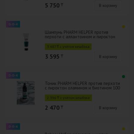
5 750
₸
В корзину
0-0-4
Шампунь PHARM HELPER против
перхоти с аллантоином и пироктон
оламином 250 мл
3 487 ₸ с учётом кешбэка
3 595
₸
В корзину
0-0-4
Тоник PHARM HELPER против перхоти
с пироктон оламином и биотином 100
мо
2 396 ₸ с учётом кешбэка
2 470
₸
В корзину
0-0-4