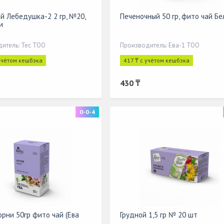
й Лебедушка-2 2 гр, №20,
Печеночный 50 гр, фито чай Бе
и
итель: Тес ТОО
Производитель: Ева-1 ТОО
 учётом кешбэка
417 ₸ с учётом кешбэка
430 ₸
0-0-4
орни 50гр фито чай (Ева
Грудной 1,5 гр № 20 шт