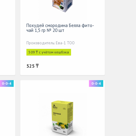
Похудей смородина Белла фито-
чай 1,5 гр № 20 шт
Производитель: Ева-1 ТОО
509 ₸ с учётом кешбэка
525 ₸
0-0-4
0-0-4