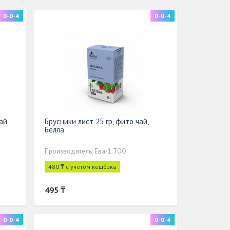
0-0-4
0-0-4
ай
Брусники лист 25 гр, фито чай,
Белла
Производитель: Ева-1 ТОО
480 ₸ с учётом кешбэка
495 ₸
0-0-4
0-0-4