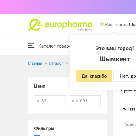
Ваш город: Ш
Каталог товаров
Это ваш город?
Шымкент
Главная
Каталог
Витамины и БАДы
Травы и фиточ
Да, спасибо
Нет, др
Тра
Цена
от
до
Наза
Акцио
Фильтры