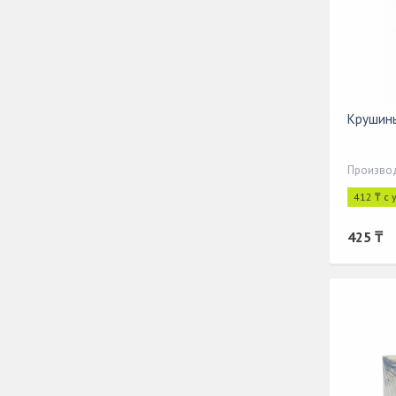
Крушины
Производ
412 ₸ с
425 ₸