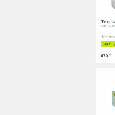
Фито ча
пакетик
Производ
844 ₸ с
870 ₸