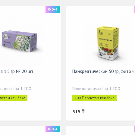
0-0-4
я 1,5 гр № 20 шт
Панкреатический 50 гр, фито ч
итель: Ева-1 ТОО
Производитель: Ева-1 ТОО
учётом кешбэка
500 ₸ с учётом кешбэка
515 ₸
0-0-4