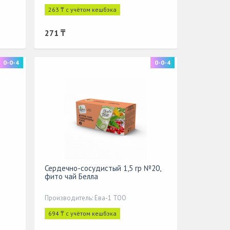
263 ₸ с учётом кешбэка
271 ₸
0-0-4
0-0-4
Сердечно-сосудистый 1,5 гр №20,
фито чай Белла
Производитель: Ева-1 ТОО
694 ₸ с учётом кешбэка