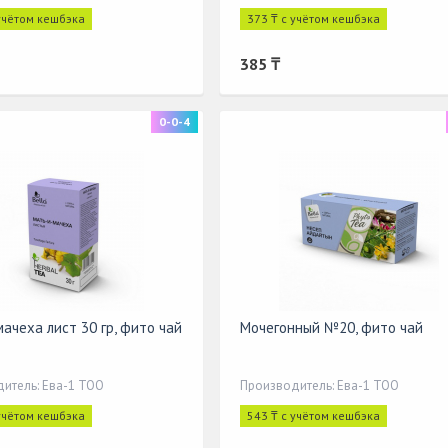
 учётом кешбэка
373 ₸ с учётом кешбэка
385 ₸
0-0-4
мачеха лист 30 гр, фито чай
Мочегонный №20, фито чай
итель: Ева-1 ТОО
Производитель: Ева-1 ТОО
 учётом кешбэка
543 ₸ с учётом кешбэка