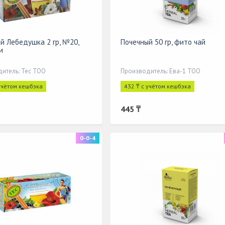
й Лебедушка 2 гр, №20,
Почечный 50 гр, фито чай
и
итель: Тес ТОО
Производитель: Ева-1 ТОО
 учётом кешбэка
432 ₸ с учётом кешбэка
445 ₸
0-0-4