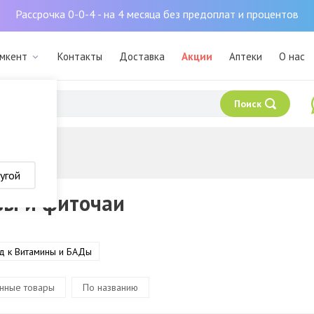
Рассрочка 0-0-4 - на 4 месяца без предоплат и процентов
ымкент
Контакты
Доставка
Акции
Аптеки
О нас
Поиск
аи
угой
вы и фиточаи
д к Витамины и БАДы
нные товары
По названию