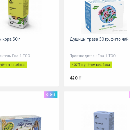
 кора 30 г
Душицы трава 50 гр, фито чай
итель: Ева-1 ТОО
Производитель: Ева-1 ТОО
 учётом кешбэка
407 ₸ с учётом кешбэка
420 ₸
0-0-4