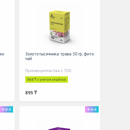
ки
Золототысячника трава 30 гр, фито
чай
Производитель: Ева-1 ТОО
868 ₸ с учётом кешбэка
895 ₸
0-0-4
0-0-4