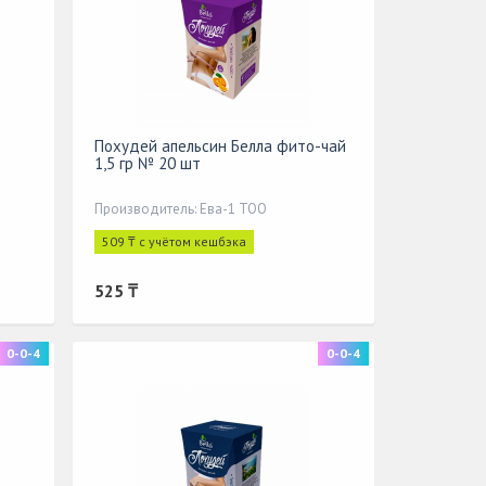
Похудей апельсин Белла фито-чай
1,5 гр № 20 шт
Производитель: Ева-1 ТОО
509 ₸ с учётом кешбэка
525 ₸
0-0-4
0-0-4