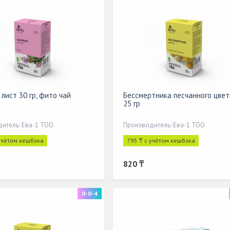
лист 30 гр, фито чай
Бессмертника песчанного цвет
25 гр
итель: Ева-1 ТОО
Производитель: Ева-1 ТОО
 учётом кешбэка
795 ₸ с учётом кешбэка
820 ₸
0-0-4