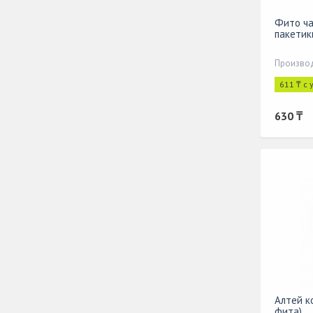
Фито ча
пакетик
Производ
611 ₸ с
630 ₸
Алтей к
фита)