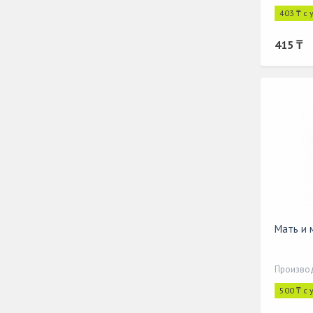
403 ₸ с
415 ₸
Мать и 
Производ
500 ₸ с