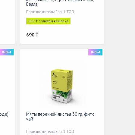
Белла
Производитель: Ева-1 ТОО
669 ₸ с учётом кешбэка
690 ₸
0-0-4
0-0-4
рде)
Мяты перечной листья 30 гр, фито
чай
Производитель: Ева-1 ТОО