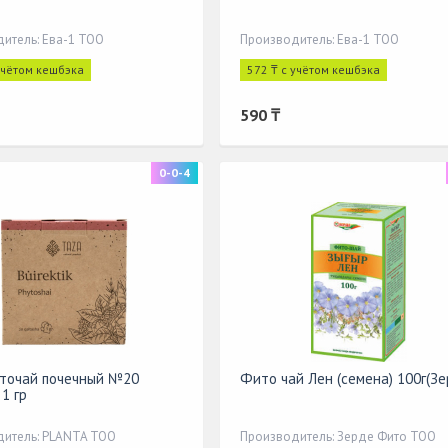
итель: Ева-1 ТОО
Производитель: Ева-1 ТОО
учётом кешбэка
572 ₸ с учётом кешбэка
590 ₸
0-0-4
точай почечный №20
Фито чай Лен (семена) 100г(Зе
1 гр
итель: PLANTA ТОО
Производитель: Зерде Фито ТОО