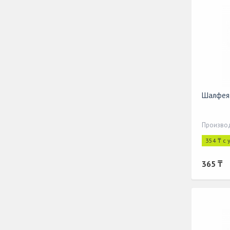
Шалфея 
Производ
354 ₸ с
365 ₸