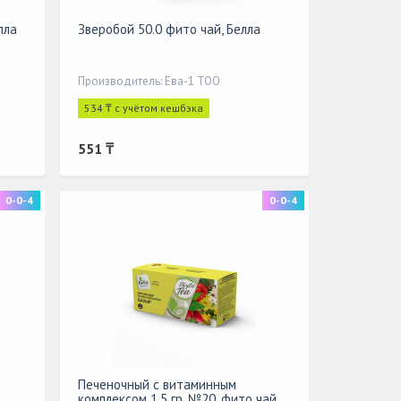
лла
Зверобой 50.0 фито чай, Белла
Производитель: Ева-1 ТОО
534 ₸ с учётом кешбэка
551 ₸
0-0-4
0-0-4
Печеночный с витаминным
комплексом 1,5 гр, №20, фито чай,