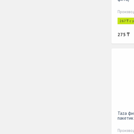
Производ
267 ₸ с 
275 ₸
Taza фи
пакетик 
Производ