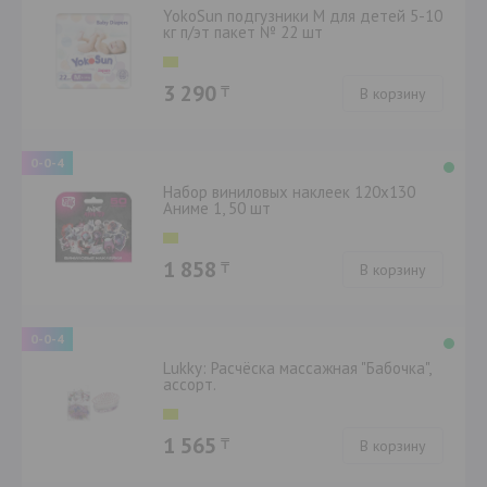
YokoSun подгузники M для детей 5-10
кг п/эт пакет № 22 шт
3 290
₸
В корзину
0-0-4
Набор виниловых наклеек 120х130
Аниме 1, 50 шт
1 858
₸
В корзину
0-0-4
Lukky: Расчёска массажная "Бабочка",
ассорт.
1 565
₸
В корзину