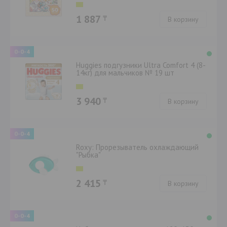
1 887
₸
В корзину
0-0-4
Huggies подгузники Ultra Comfort 4 (8-
14кг) для мальчиков № 19 шт
3 940
₸
В корзину
0-0-4
Roxy: Прорезыватель охлаждающий
"Рыбка"
2 415
₸
В корзину
0-0-4