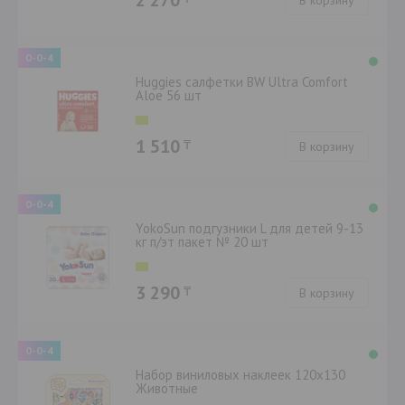
2 270
В корзину
0-0-4
Huggies салфетки BW Ultra Comfort
Aloe 56 шт
1 510
₸
В корзину
0-0-4
YokoSun подгузники L для детей 9-13
кг п/эт пакет № 20 шт
3 290
₸
В корзину
0-0-4
Набор виниловых наклеек 120х130
Животные