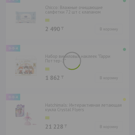
Chicco: Влажные очищающие
салфетки 72 шт с клапаном
2 490
₸
В корзину
0-0-4
Набор виниловых наклеек "Гарри
Поттер-2"
1 862
₸
В корзину
0-0-4
Hatchimals: Интерактивная летающая
кукла Crystal Flyers
21 228
₸
В корзину