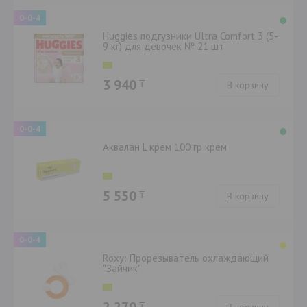
0-0-4
Huggies подгузники Ultra Comfort 3 (5-
9 кг) для девочек № 21 шт
3 940
₸
В корзину
0-0-4
Аквалан L крем 100 гр крем
5 550
₸
В корзину
0-0-4
Roxy: Прорезыватель охлаждающий
"Зайчик"
₸