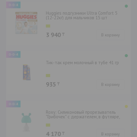
0-0-4
Huggies подгузники Ultra Comfort 5
(12-22кг) для мальчиков 15 шт
3 940
₸
В корзину
0-0-4
Тик-так крем молочный в тубе 41 гр
935
₸
В корзину
0-0-4
Roxy: Силиконовый прорезыватель
"Грибочек" с держателем, в футляре,
мятный
4 170
₸
В корзину