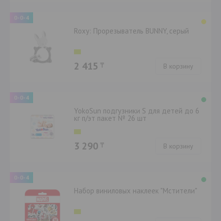
0-0-4
Roxy: Прорезыватель BUNNY, серый
2 415
₸
В корзину
0-0-4
YokoSun подгузники S для детей до 6
кг п/эт пакет № 26 шт
3 290
₸
В корзину
0-0-4
Набор виниловых наклеек "Мстители"